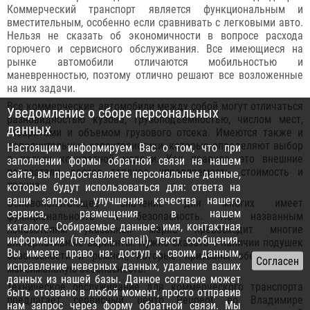
Коммерческий транспорт является функциональным и
вместительным, особенно если сравнивать с легковыми авто.
Нельзя не сказать об экономичности в вопросе расхода
горючего и сервисного обслуживания. Все имеющиеся на
рынке автомобили отличаются мобильностью и
маневренностью, поэтому отлично решают все возложенные
на них задачи.
Все коммерческие автомобили между собой могут отличаться
Уведомление о сборе персональных
разновидностью кузова, грузоподъемностью, числом мест,
данных
габаритами и объемом грузового отсека. Имеются также и
дополнительные характеристики, которые определяют выбор
Настоящим информируем Вас о том, что при
в пользу конкретной модели. Как правило, это внешние
заполнении формы обратной связи на нашем
показатели, расход топлива, управляемость, стоимость и
сайте, вы предоставляете персональные данные,
прочие.
которые будут использоваться для: ответа на
ваши запросы, улучшения качества нашего
Основополагающее значение для многих имеет
сервиса, размещения в нашем
функциональность и безопасность. По названным
каталоге. Собираемые данные: имя, контактная
показателям указанная марка превосходит многие
информация (телефон, email), текст сообщения.
альтернативные варианты. Нужно сказать о наличии подушек
Вы имеете право на: доступ к своим данным,
безопасности и ремней, которые призваны обеспечивать
исправление неверных данных, удаление ваших
максимальную безопасность.
данных из нашей базы. Данное согласие может
Техническое обслуживание для коммерческого транспорта
быть отозвано в любой момент, просто отправив
предлагает сервисный центр Peugeot во Владимире
нам запрос через
форму обратной связи
. Мы