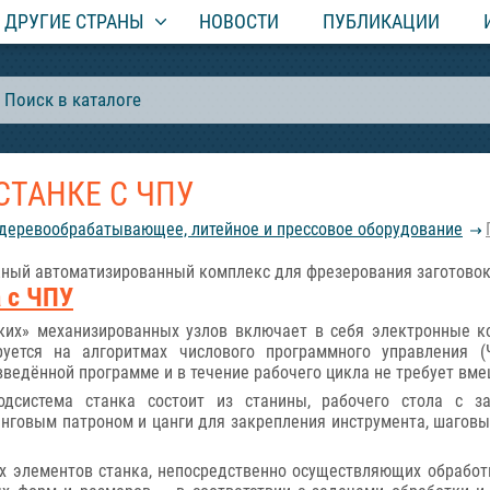
ДРУГИЕ СТРАНЫ
НОВОСТИ
ПУБЛИКАЦИИ
СТАНКЕ С ЧПУ
еревообрабатывающее, литейное и прессовое оборудование
ый автоматизированный комплекс для фрезерования заготовок из
 с ЧПУ
ких» механизированных узлов включает в себя электронные к
руется на алгоритмах числового программного управления (
введённой программе и в течение рабочего цикла не требует вме
одсистема станка состоит из станины, рабочего стола с з
анговым патроном и цанги для закрепления инструмента, шаговы
х элементов станка, непосредственно осуществляющих обработк