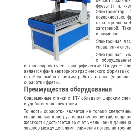
бывает различны
фрезы (т. н. «х
Электромотор ш
поверхностью, ф
от контроллера 
заготовкой. Та
и размеров.
Электронная ча
управления сист
Электронная «н
с оборудование
и транслировать её в специфические G-коды — эл
является файл векторного графического формата (к 
остаётся выбрать режим работы станка (черновая
обработки фрезы.
Преимущества оборудования
Современные станки с ЧПУ обладают широким спек
и удобством эксплуатации.
Точность обработки является не только следствие
специальных конструктивных мероприятий, направ
жёсткости достигается за счёт уменьшения длины к
зазоров между деталями, снижения потерь на трение