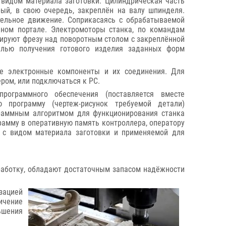
 видом материала заготовки. Цилиндрическая часть
орый, в свою очередь, закреплён на валу шпинделя.
ельное движение. Соприкасаясь с обрабатываемой
ном портале. Электромоторы станка, по командам
ируют фрезу над поворотным столом с закреплённой
целью получения готового изделия заданных форм
ые электронные компоненты и их соединения. Для
ром, или подключаться к PC.
рограммного обеспечения (поставляется вместе
 программу (чертеж-рисунок требуемой детали)
граммным алгоритмом для функционирования станка
грамму в оперативную память контроллера, оператору
е с видом материала заготовки и применяемой для
аботку, обладают достаточным запасом надёжности
зацией
ичение
ьшения