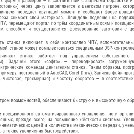
х форм и размеров — в соответствии с задачами обработки и
востовик») через цангу закрепляется в цанговом патроне, кот
пинделя передаёт крутящий момент и сообщает фрезе вращат
реза снимает слой материала. Шпиндель подвешен на подвиж
ЧПУ, перемещают портал по трём координатным осям и позицион
ким способом и осуществляется фрезерование заготовки с 
сть станка включает в себя контроллер ЧПУ, вспомогательн
емой, станок может комплектоваться специальным DSP-контролле
ачинка» станка работает под управлением собственного п
м). Задачей этого «софта» — перекодировать загруженную
ектрические команды двигателям станка. Таким образом, про
примеру, построенный в AutoCAD, Corel Draw). Записав файл-про
, чистовая, трёхмерная) и частоту оборотов — в соответстви
тром возможностей, обеспечивают быструю и высокоточную обр
м прецизионного автоматизированного управления, но и органи
ленных, прежде всего, на повышение жёсткости системы. Увел
инематических цепей и количества механических передач, умен
, а также увеличения быстродействия.