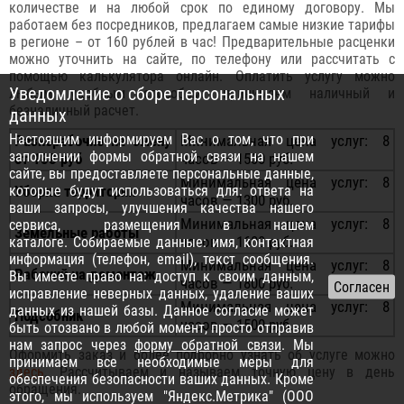
количестве и на любой срок по единому договору. Мы
работаем без посредников, предлагаем самые низкие тарифы
в регионе – от 160 рублей в час! Предварительные расценки
можно уточнить на сайте, по телефону или рассчитать с
помощью калькулятора онлайн. Оплатить услугу можно
Уведомление о сборе персональных
любым удобным способом: принимаем наличный и
безналичный расчет.
данных
Настоящим информируем Вас о том, что при
Разнорабочие на смену
Минимальная цена услуг: 8
заполнении формы обратной связи на нашем
от 188 руб
часов — 1500 руб.
сайте, вы предоставляете персональные данные,
Минимальная цена услуг: 8
которые будут использоваться для: ответа на
Уборка территории
часов — 1300 руб.
ваши запросы, улучшения качества нашего
Минимальная цена услуг: 8
сервиса, размещения в нашем
Земельные работы
часов — 1600 руб.
каталоге. Собираемые данные: имя, контактная
информация (телефон, email), текст сообщения.
Минимальная цена услуг: 8
Рабочий на демонтаж
Вы имеете право на: доступ к своим данным,
часов — 1800 руб.
исправление неверных данных, удаление ваших
Минимальная цена услуг: 8
данных из нашей базы. Данное согласие может
Подсобник
часов — 1500 руб.
быть отозвано в любой момент, просто отправив
нам запрос через
форму обратной связи
. Мы
Оформить заказ и более подробно узнать об услуге можно
принимаем все необходимые меры для
здесь
. Рассчитываем и называем точную цену в день
обеспечения безопасности ваших данных. Кроме
обращения.
этого, мы используем "Яндекс.Метрика" (ООО