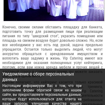
Конечно, своими силами обставить площадку для банкета,
подготовить точку для размещения пищи при реализации
питания по типу "шведский стол", украсить помещение или
площадь на свежем воздухе будет довольно сложно. Но, если
все необходимое у вас есть под рукой, задача предельно
упрощается. Остается только выделить людей, что могут
аккуратно обращаться с арендованным имуществом и
воплотить вашу задумку в жизнь. Vip Catering имеют все
необходимое для оказания полноценных услуг кейтеринга,
поэтому, если вам нужна аренда мебели и прочих вещей с
доставкой строго в оговоренное время, вы можете заказать
Уведомление о сборе персональных
обе слуги в одном месте!
данных
Многие полагают, что кейтеринг касается только красивой
Настоящим информируем Вас о том, что при
организации питания для гостей семинара, тренинга,
заполнении формы обратной связи на нашем
торжества или другого мероприятия. Но Vip Catering
сайте, вы предоставляете персональные данные,
стремятся выходить за рамки привычной сферы деятельности
которые будут использоваться для: ответа на
и способны предложить аренду других востребованных
ваши запросы, улучшения качества нашего
изделий. Так, вам могут понадобиться привлекательные