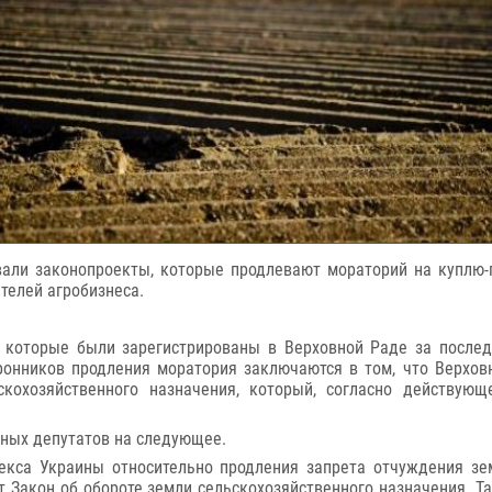
вали законопроекты, которые продлевают мораторий на куплю-
телей агробизнеса.
которые были зарегистрированы в Верховной Раде за последни
ронников продления моратория заключаются в том, что Верхо
кохозяйственного назначения, который, согласно действующ
ных депутатов на следующее.
екса Украины относительно продления запрета отчуждения зем
т Закон об обороте земли сельскохозяйственного назначения. Т