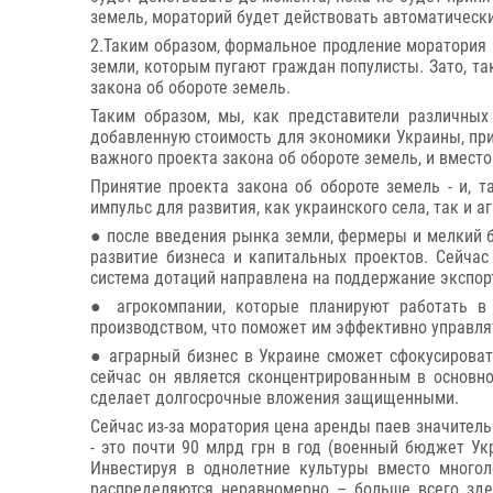
земель, мораторий будет действовать автоматически,
2.Таким образом, формальное продление моратория 
земли, которым пугают граждан популисты. Зато, т
закона об обороте земель.
Таким образом, мы, как представители различных
добавленную стоимость для экономики Украины, пр
важного проекта закона об обороте земель, и вместо
Принятие проекта закона об обороте земель - и, 
импульс для развития, как украинского села, так и а
● после введения рынка земли, фермеры и мелкий би
развитие бизнеса и капитальных проектов. Сейчас
система дотаций направлена на поддержание экспор
● агрокомпании, которые планируют работать в
производством, что поможет им эффективно управл
● аграрный бизнес в Украине сможет сфокусировать
сейчас он является сконцентрированным в основн
сделает долгосрочные вложения защищенными.
Сейчас из-за моратория цена аренды паев значитель
- это почти 90 млрд грн в год (военный бюджет Ук
Инвестируя в однолетние культуры вместо многол
распределяются неравномерно – больше всего зде