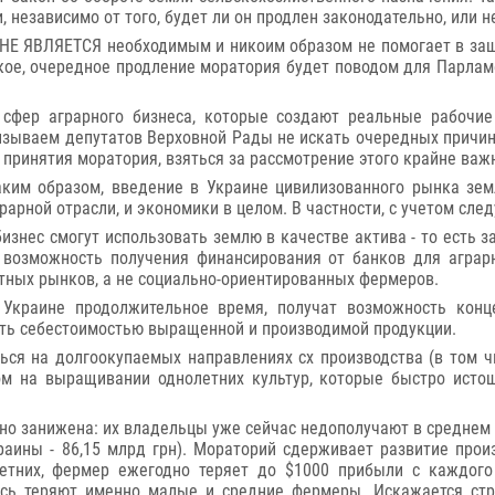
 независимо от того, будет ли он продлен законодательно, или н
НЕ ЯВЛЯЕТСЯ необходимым и никоим образом не помогает в защ
акое, очередное продление моратория будет поводом для Парлам
 сфер аграрного бизнеса, которые создают реальные рабочие
изываем депутатов Верховной Рады не искать очередных причин
 принятия моратория, взяться за рассмотрение этого крайне важ
таким образом, введение в Украине цивилизованного рынка зе
грарной отрасли, и экономики в целом. В частности, с учетом сле
знес смогут использовать землю в качестве актива - то есть 
 возможность получения финансирования от банков для аграрн
тных рынков, а не социально-ориентированных фермеров.
 Украине продолжительное время, получат возможность конц
ять себестоимостью выращенной и производимой продукции.
ся на долгоокупаемых направлениях сх производства (в том чи
ом на выращивании однолетних культур, которые быстро исто
но занижена: их владельцы уже сейчас недополучают в среднем 1
раины - 86,15 млрд грн). Мораторий сдерживает развитие про
етних, фермер ежегодно теряет до $1000 прибыли с каждого 
сь теряют именно малые и средние фермеры. Искажается стру