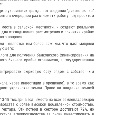
ет.
ите украинских граждан от создания “дикого рынка”
ента в очередной раз отложить работу над проектом
 места в сельской местности, и создают реальную
 для откладывания рассмотрения и принятия крайне
ного вопроса.
мли - является тем более важным, что даст мощный
дующего:
залога для получения банковского финансирования на
ого бизнеса крайне ограничена, а государственная
ентрировать сырьевую базу рядом с собственным
сле, через инвестиции в орошение), в то время как
щают украинские земли. Право на владение землей
3-18 тыс.грн в год. Вместе на всех землевладельцев
изводства с более высокой добавленной стоимостью.
гектара. Эти потери в секторе достигают 72%, но
ктура агропроизводства за риски инвестировать в