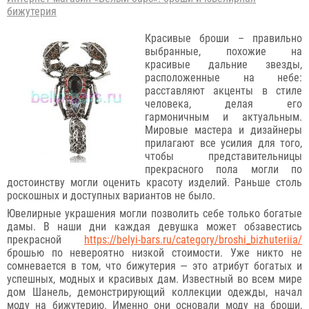
бижутерия
Красивые броши – правильно
выбранные, похожие на
красивые дальние звезды,
расположенные на небе:
расставляют акценты в стиле
человека, делая его
гармоничным и актуальным.
Мировые мастера и дизайнеры
прилагают все усилия для того,
чтобы представительницы
прекрасного пола могли по
достоинству могли оценить красоту изделий. Раньше столь
роскошных и доступных вариантов не было.
Ювелирные украшения могли позволить себе только богатые
дамы. В наши дни каждая девушка может обзавестись
прекрасной
https://belyi-bars.ru/category/broshi_bizhuteriia/
брошью по невероятно низкой стоимости. Уже никто не
сомневается в том, что бижутерия — это атрибут богатых и
успешных, модных и красивых дам. Известный во всем мире
дом Шанель, демонстрирующий коллекции одежды, начал
моду на бижутерию. Именно они основали моду на броши,