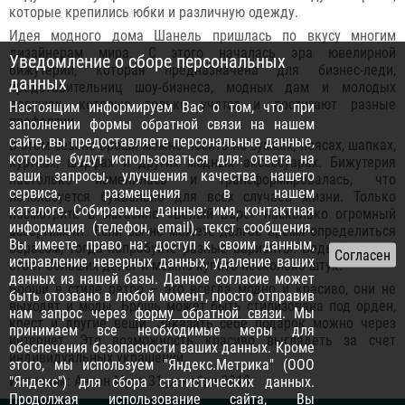
которые крепились юбки и различную одежду.
Идея модного дома Шанель пришлась по вкусу многим
дизайнерам мира. С этого началась эра ювелирной
Уведомление о сборе персональных
бижутерии, которая предназначена для бизнес-леди,
данных
представительниц шоу-бизнеса, модных дам и молодых
девушек, которые только учатся и постигают разные
Настоящим информируем Вас о том, что при
профессии.
заполнении формы обратной связи на нашем
сайте, вы предоставляете персональные данные,
В этом сезоне броши можно носить на сумках, поясах, шапках,
которые будут использоваться для: ответа на
куртках, шарфах и других модных аксессуарах. Бижутерия
ваши запросы, улучшения качества нашего
настолько изменилась и трансформировалась, что
сервиса, размещения в нашем
используется буквально для всех случаев жизни. Только
каталоге. Собираемые данные: имя, контактная
посмотрите в магазине «Белый Барс» насколько огромный
информация (телефон, email), текст сообщения.
ассортимент. Если вы не можете долгое время определиться
Вы имеете право на: доступ к своим данным,
образом, тогда попробуйте разные варианты. Ведь брошь не
исправление неверных данных, удаление ваших
стоит больших денег и можно купить несколько штук.
данных из нашей базы. Данное согласие может
Броши в стиле ретро – это всегда модно и красиво, они не
быть отозвано в любой момент, просто отправив
выходят и моды. Брошь может быть стилизована под орден,
нам запрос через
форму обратной связи
. Мы
крест и другие вещи. Заказать себе подарок можно через
принимаем все необходимые меры для
интернет. Это возможность красиво выглядеть за счет
обеспечения безопасности ваших данных. Кроме
индивидуальных украшений.
этого, мы используем "Яндекс.Метрика" (ООО
Источник: Антон Муха 31 декабря 2018
"Яндекс") для сбора статистических данных.
Продолжая использование сайта, Вы