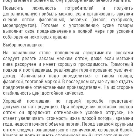
покупателей к более частому приобретению пенного напитка.
Повысить лояльность потребителей и получить
дополнительную прибыль можно, если организовать закупки
снеков оптом фасованных, весовых (сыров, сухариков,
морепродуктов). Готовые к употреблению сухие товары
выполнит свое предназначение в полной мере при условии
соблюдения некоторых правил.
Выбор поставщика
На начальном этапе пополнения ассортимента снеками
следует делать заказы мелким оптом, даже если магазин
пива раскручен и имеет хорошую проходимость. Грамотный
подход к поставщикам, реализации гарантированно увеличит
доход. Изначально надо определиться с типом товара,
фасовкой, торговой маркой. В последнем случае лучше отдать
предпочтение отечественным производителям. На их стороне
стабильность цен, достойное качество.
Хороший поставщик по первой просьбе представит
документы на продукцию. При обсуждении поставок снеков
оптом он предложит оптимальные условия отгрузки, не
станет увеличивать стоимость из-за плохой погоды, времени
года, недостаточного объема партии. Перед заказом крупным
оптом следует ознакомиться с технической, сырьевой базой.
Компания должна иметь сформированный штат сотрудников.