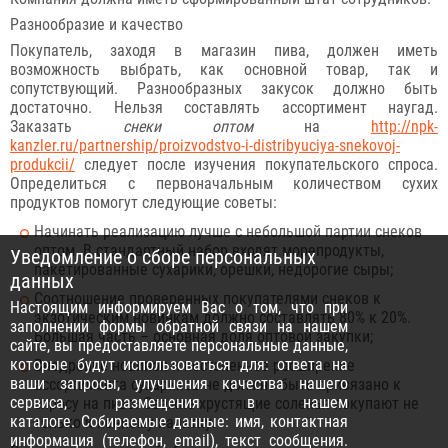
Разнообразие и качество
Покупатель, заходя в магазин пива, должен иметь
возможность выбрать, как основной товар, так и
сопутствующий. Разнообразных закусок должно быть
достаточно. Нельзя составлять ассортимент наугад.
Заказать
снеки оптом
на
http://npk-
kanzler.ru/partnership/proizvodstvo-i-distribyuciya-snekovoj-
produkcii/
следует после изучения покупательского спроса.
Определиться с первоначальным количеством сухих
продуктов помогут следующие советы:
Начинать реализацию лучше с небольшой партии снеков
оптом. В стандартный набор входят морепродукты,
Уведомление о сборе персональных
пакетированные сухарики, орешки, недорогие сыры;
данных
Соотношение проверенных покупателями снеков к
Настоящим информируем Вас о том, что при
экзотическим новинкам должно составлять 80% к 20%.
заполнении формы обратной связи на нашем
Большая часть – основная доля оптовой закупки;
сайте, вы предоставляете персональные данные,
которые будут использоваться для: ответа на
Внедрение новинок и постепенное расширение
ваши запросы, улучшения качества нашего
ассортимента сухариков не должно быть привязано к
сервиса, размещения в нашем
спросу на пиво. Свежие хрустящие соленья покупают не
каталоге. Собираемые данные: имя, контактная
только к пенному напитку.
информация (телефон, email), текст сообщения.