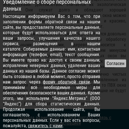
Уведомление о сборе персональных
недостатками. Достоинством считается их экологическая
данных
чистота. Они служат долго и обладают хорошей
теплоизоляцией. При любых повреждениях такие окна можно
Настоящим информируем Вас о том, что при
легко починить. Также они выглядят дорого и красиво,
заполнении формы обратной связи на нашем
придадут любому помещению комфортность и уют.
сайте, вы предоставляете персональные данные,
которые будут использоваться для: ответа на
Самым большим недостатком при выборе считается довольно
ваши запросы, улучшения качества нашего
высокая цена. И несмотря на тщательную обработку
сервиса, размещения в нашем
специальными пропитками, дерево относится к
каталоге. Собираемые данные: имя, контактная
легковоспламеняемым материалам. Еще одним минусом
информация (телефон, email), текст сообщения.
будет то, что во время покупки деревянных окон вы
Вы имеете право на: доступ к своим данным,
заплатите в несколько раз больше, хотя срок службы у
исправление неверных данных, удаление ваших
деревянных окон такой же, как и у металлопластиковых.
данных из нашей базы. Данное согласие может
Если вы, считаете себя сторонником экологично чистых
быть отозвано в любой момент, просто отправив
материалов, то лучше выбрать окна, изготовленные из
нам запрос через
форму обратной связи
. Мы
дерева, если же для вас важна только эстетика, то ПВХ окна
принимаем все необходимые меры для
можно легко декорировать под дерево и они внешне не будут
обеспечения безопасности ваших данных. Кроме
отличаться от деревянных.
этого, мы используем "Яндекс.Метрика" (ООО
Источник: Анатолий Валтасар 24 декабря 2018
"Яндекс") для сбора статистических данных.
Продолжая использование сайта, Вы
соглашаетесь с использованием Ваших
Правила размещения
|
Услуги портала
|
Связь с
персональных данных. Если у вас есть вопросы,
администрацией
пожалуйста,
свяжитесь с нами
.