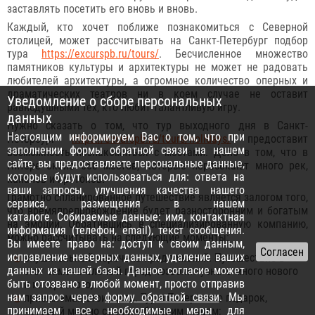
заставлять посетить его вновь и вновь.
Каждый, кто хочет поближе познакомиться с Северной
столицей, может рассчитывать на Санкт-Петербург подбор
тура
https://excurspb.ru/tours/
. Бесчисленное множество
памятников культуры и архитектуры не может не радовать
любителей архитектуры, а огромное количество оперных и
драматических театров ни в коем случае не оставит
Уведомление о сборе персональных
равнодушными тех, кто любит талантливую игру.
данных
Нужно сказать о том, что тур выходного дня в Санкт-
Настоящим информируем Вас о том, что при
Петербург
https://excurspb.ru/tours/holidays/
предоставит
заполнении формы обратной связи на нашем
возможность познакомиться с мостами. Дело в том, что в
сайте, вы предоставляете персональные данные,
Питере около 580 мостов, которые пересекают много рек,
которые будут использоваться для: ответа на
каналов и протоков.
ваши запросы, улучшения качества нашего
Грамотно спланированное путешествие является залогом того,
сервиса, размещения в нашем
что времяпрепровождение будет разносторонним и богатым
каталоге. Собираемые данные: имя, контактная
на эмоции. Обратившись в специализированную компанию,
информация (телефон, email), текст сообщения.
можно рассчитывать на следующие моменты:
Вы имеете право на: доступ к своим данным,
исправление неверных данных, удаление ваших
внушительный перечень предложений. Путешествие в
данных из нашей базы. Данное согласие может
этот замечательный город позволит узнать много нового
быть отозвано в любой момент, просто отправив
и интересного;
нам запрос через
форму обратной связи
. Мы
приемлемая стоимость. Тур в Питер – это подарок,
принимаем все необходимые меры для
который можно сделать близким людям;