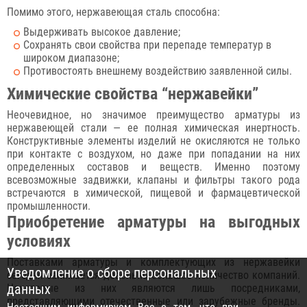
Помимо этого, нержавеющая сталь способна:
Выдерживать высокое давление;
Сохранять свои свойства при перепаде температур в
широком диапазоне;
Противостоять внешнему воздействию заявленной силы.
Химические свойства “нержавейки”
Неочевидное, но значимое преимущество арматуры из
нержавеющей стали — ее полная химическая инертность.
Конструктивные элементы изделий не окисляются не только
при контакте с воздухом, но даже при попадании на них
определенных составов и веществ. Именно поэтому
всевозможные задвижки, клапаны и фильтры такого рода
встречаются в химической, пищевой и фармацевтической
промышленности.
Приобретение арматуры на выгодных
условиях
Поставками арматуры и комплектующих из нержавейки
Уведомление о сборе персональных
сегодня занимается довольно большое количество компаний.
данных
Некоторые из них являются лишь посредниками,
представляющими отечественные или зарубежные бренды.