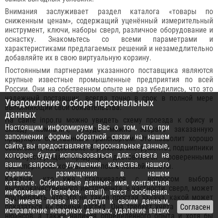
Внимания заслуживает раздел каталога «товары по
сниженным ценам», содержащий уценённый измерительный
инструмент, ключи, наборы сверл, различное оборудование и
оснастку. Знакомьтесь со всеми параметрами и
характеристиками предлагаемых решений и незамедлительно
добавляйте их в свою виртуальную корзину.
Постоянными партнерами указанного поставщика являются
крупные известные промышленные предприятия по всей
России. Они на собственном опыте не раз убедились, что это
надежный поставщик, всегда точно в срок в полной мере
Уведомление о сборе персональных
выполняющий свои обязательства.
данных
На сайте inpo.ru можно увидеть схему проезда к офису и
Настоящим информируем Вас о том, что при
складу компании, откуда можно забрать заказанную
заполнении формы обратной связи на нашем
продукцию собственным транспортом. Это позволит хорошо
сайте, вы предоставляете персональные данные,
сэкономить на доставке. В регионы инструменты, подшипники
которые будут использоваться для: ответа на
и сопутствующая продукция доставляется проверенными
ваши запросы, улучшения качества нашего
транспортными компаниями после полной оплаты.
сервиса, размещения в нашем
Каждый, кто уже сталкивался с вопросом выбора
каталоге. Собираемые данные: имя, контактная
высококачественного инструмента, в частности, сверл, может
информация (телефон, email), текст сообщения.
подтвердить, что это не такая простая задача, какой может
Вы имеете право на: доступ к своим данным,
показаться на первый взгляд. Она требует учёта множества
исправление неверных данных, удаление ваших
нюансов, а также наличия определенного опыта и хотя бы