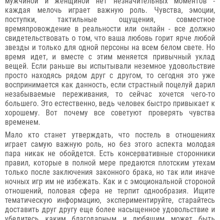
мужчиной и женщиной нет незначительных моментов -
каждая мелочь играет важную роль. Чувства, эмоции,
поступки, тактильные ощущения, совместное
времяпровождение в реальности или онлайн - все должно
свидетельствовать о том, что ваша любовь горит ярче любой
звезды и только для одной персоны на всем белом свете. Но
время идет, и вместе с этим меняется привычный уклад
вещей. Если раньше вы испытывали неземное удовольствие
просто находясь рядом друг с другом, то сегодня это уже
воспринимается как данность, если страстный поцелуй дарил
незабываемые переживания, то сейчас хочется чего-то
большего. Это естественно, ведь человек быстро привыкает к
хорошему. Вот почему все советуют проверять чувства
временем.
Мало кто станет утверждать, что постель в отношениях
играет самую важную роль, но без этого аспекта молодая
пара никак не обойдется. Есть консервативные сторонники
правил, которые в полной мере предаются плотским утехам
только после заключения законного брака, но так или иначе
ночных игр им не избежать. Как и с эмоциональной стороной
отношений, половая сфера не терпит однообразия. Ищите
тематическую информацию, экспериментируйте, старайтесь
доставить друг другу еще более насыщенное удовольствие и
убедитесь каким благодарным и любящим может быть