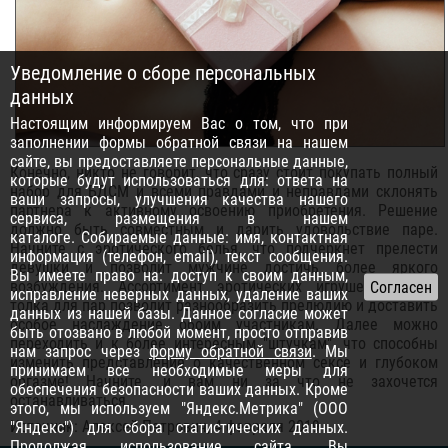
Уведомление о сборе персональных
данных
Настоящим информируем Вас о том, что при
заполнении формы обратной связи на нашем
сайте, вы предоставляете персональные данные,
Конечно, никто не говорит, что сразу стоит покупать полный
которые будут использоваться для: ответа на
набор для БДСМ и всеми правдами и неправдами склонять
ваши запросы, улучшения качества нашего
партнера к активному освоению приобретения. Решение
сервиса, размещения в нашем
должно быть совместным и дарить удовольствие паре.
каталоге. Собираемые данные: имя, контактная
Начните с эротического белья, что подчеркнет прелести
информация (телефон, email), текст сообщения.
девушки и позволит мужчине достичь более яркого
Вы имеете право на: доступ к своим данным,
возбуждения. Ассортимент эротических игрушек разного
исправление неверных данных, удаление ваших
толка для пар позволит разнообразить прелюдию и доставить
данных из нашей базы. Данное согласие может
особое наслаждение обоим участникам. Далее можно
быть отозвано в любой момент, просто отправив
переходить и к более интересным "штучкам", что способны
нам запрос через
форму обратной связи
. Мы
изменить представление о качественном сексе и глубоком
принимаем все необходимые меры для
оргазме! Начните, и вам ни за что не захочется
обеспечения безопасности ваших данных. Кроме
останавливаться.
этого, мы используем "Яндекс.Метрика" (ООО
Источник: Алексей Петрович, 4 февраля 2019
"Яндекс") для сбора статистических данных.
Продолжая использование сайта, Вы