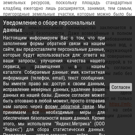
земельных ресурсов, поскольку площадь стандартных
кладбищ ежегодно лишь расширяется, занимая, тем самым,
пригородные земельные участки, которые можно было бы
использовать в других целях.
Уведомление о сборе персональных
Еще одно немалозначимое преимущество заключается в
данных
экологической безопасности. Даже возведённые в полном
Настоящим информируем Вас о том, что при
соответствии со всевозможными санитарными требованиями
заполнении формы обратной связи на нашем
кладбища способны нарушить экологию почвенных вод, а
сайте, вы предоставляете персональные данные,
также в целом отрицательно отразиться на окружающей
которые будут использоваться для: ответа на
природе. В свою очередь, кремация считается совершенно
ваши запросы, улучшения качества нашего
безопасной для экологической обстановки процедурой, в то
сервиса, размещения в нашем
же время прах усопшего можно захоронить согласно
каталоге. Собираемые данные: имя, контактная
собственному усмотрению – с применением урны либо без
информация (телефон, email), текст сообщения.
нее.
Вы имеете право на: доступ к своим данным,
Заказать помощь в проведении процедуры кремации можно в
исправление неверных данных, удаление ваших
специализированном похоронном бюро. Здесь
данных из нашей базы. Данное согласие может
профессиональные похоронные агенты расскажут не только
быть отозвано в любой момент, просто отправив
об особенностях процедуры и ее стоимости
https://mfc-
нам запрос через
форму обратной связи
. Мы
ritual.ru/prices/#cremation
, но также возложат на себя
принимаем все необходимые меры для
решение всех вопросов, касающихся организации данной
обеспечения безопасности ваших данных. Кроме
процедуры.
этого, мы используем "Яндекс.Метрика" (ООО
Источник: Анатолий Валтасар 26 февраля 2019
"Яндекс") для сбора статистических данных.