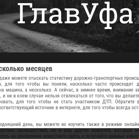
есколько месяцев
ы даже можете отыскать статистику дорожно-транспортных происш
, для того чтобы вы поняли, насколько часто происходят д
а машина, а несколько. А сейчас, в зимнее время, внимание 
, и ни в коем случае нельзя отвлекаться от того, что вы делает
овать, для того чтобы не стать участником ДТП. Обратите
ответствующий источник в интернете, для того чтобы всегда оста
годняшний день, вы можете их изучить также в режиме онлайн.
портных происшествий, но и ряд других новостей, которые м
тесь на обновление новостного сайта, и получайте важные извес