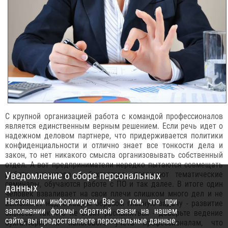
С крупной организацией работа с командой профессионалов
является единственным верным решением. Если речь идет о
надежном деловом партнере, что придерживается политики
конфиденциальности и отлично знает все тонкости дела и
закон, то нет никакого смысла организовывать собственный
отдел. А вот предприниматели нередко пытаются совмещать
Уведомление о сборе персональных
работу директора и бухгалтера, посещают тематические
семинары, обучаются работе с ПО и так далее. В итоге один
данных
человек взваливает на свои плечи слишком много дел и не
Настоящим информируем Вас о том, что при
выполняет надлежащим образом главную задачу - развитие
заполнении формы обратной связи на нашем
бизнеса. Так что не стоит распыляться - доверьте ведение
сайте, вы предоставляете персональные данные,
бухгалтерии и налогового учета профессионалам, что