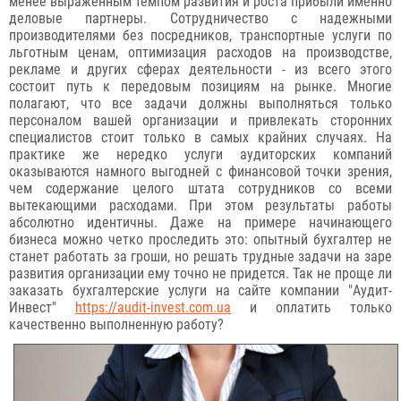
менее выраженным темпом развития и роста прибыли именно
деловые партнеры. Сотрудничество с надежными
производителями без посредников, транспортные услуги по
льготным ценам, оптимизация расходов на производстве,
рекламе и других сферах деятельности - из всего этого
состоит путь к передовым позициям на рынке. Многие
полагают, что все задачи должны выполняться только
персоналом вашей организации и привлекать сторонних
специалистов стоит только в самых крайних случаях. На
практике же нередко услуги аудиторских компаний
оказываются намного выгодней с финансовой точки зрения,
чем содержание целого штата сотрудников со всеми
вытекающими расходами. При этом результаты работы
абсолютно идентичны. Даже на примере начинающего
бизнеса можно четко проследить это: опытный бухгалтер не
станет работать за гроши, но решать трудные задачи на заре
развития организации ему точно не придется. Так не проще ли
заказать бухгалтерские услуги на сайте компании "Аудит-
Инвест"
https://audit-invest.com.ua
и оплатить только
качественно выполненную работу?