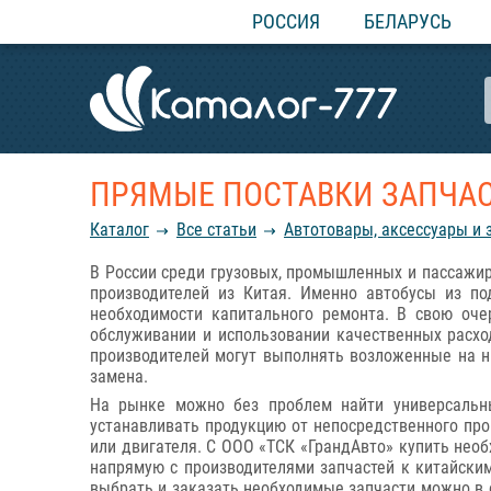
РОССИЯ
БЕЛАРУСЬ
ПРЯМЫЕ ПОСТАВКИ ЗАПЧАС
Каталог
Все статьи
Автотовары, аксессуары и 
В России среди грузовых, промышленных и пассажи
производителей из Китая. Именно автобусы из п
необходимости капитального ремонта. В свою оч
обслуживании и использовании качественных расхо
производителей могут выполнять возложенные на н
замена.
На рынке можно без проблем найти универсальны
устанавливать продукцию от непосредственного про
или двигателя. С ООО «ТСК «ГрандАвто» купить необ
напрямую с производителями запчастей к китайским
выбрать и заказать необходимые запчасти можно в