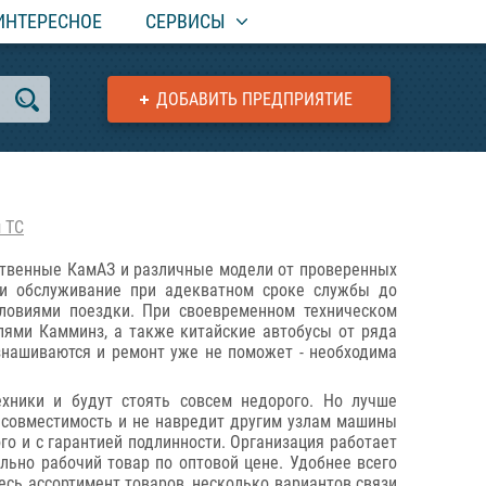
ИНТЕРЕСНОЕ
СЕРВИСЫ
ДОБАВИТЬ ПРЕДПРИЯТИЕ
 ТС
ственные КамАЗ и различные модели от проверенных
 и обслуживание при адекватном сроке службы до
ловиями поездки. При своевременном техническом
лями Камминз, а также китайские автобусы от ряда
знашиваются и ремонт уже не поможет - необходима
хники и будут стоять совсем недорого. Но лучше
ю совместимость и не навредит другим узлам машины
го и с гарантией подлинности. Организация работает
льно рабочий товар по оптовой цене. Удобнее всего
есь ассортимент товаров, несколько вариантов связи