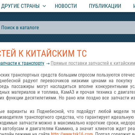
ДРУГИЕ СТРАНЫ
НОВОСТИ
ПУБЛИКАЦИИ
ТЕЙ К КИТАЙСКИМ ТС
запчасти к транспорту
Прямые поставки запчастей к китайским
рских транспортных средств большим спросом пользуются отече
однебесной радуют перевозчиков низкими ценами на покупку
ередь пассажиры могут насладиться вполне конкурентными ус
дных материалов и топлива, КамАЗ и прочая техника с двигате
их функции десятилетиями. Но рано или поздно все запчасти и
е варианты из Поднебесной, что подойдут любой модели те
изводителя транспортного средства, что гарантирует идеальну
ходимые запчасти можно в максимально короткие сроки, недоро
 автобусам и двигателям Камминз, а значит клиентов ждет реа
 онлайн режиме на сайте
http://www.tsk16.com
. Портал содержит в