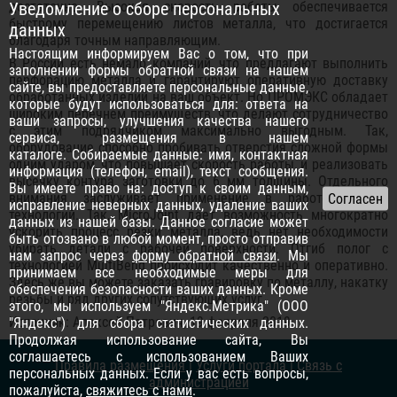
достаточно. Высокая скорость работы обеспечивается
Уведомление о сборе персональных
быстрому перемещению листов металла, что достигается
данных
благодаря точным направляющим.
Настоящим информируем Вас о том, что при
В России есть немало компаний, что предлагают выполнить
заполнении формы обратной связи на нашем
перфорацию металла и гарантируют оперативную доставку
сайте, вы предоставляете персональные данные,
обработанных изделий на ваш объект. Но ПРОМЭКС обладает
которые будут использоваться для: ответа на
широким перечнем преимуществ, что делают сотрудничество
ваши запросы, улучшения качества нашего
с этим подрядчиком максимально выгодным. Так,
сервиса, размещения в нашем
оборудование способно пробивать отверстия сложной формы
каталоге. Собираемые данные: имя, контактная
одним ударом, что повышает скорость работы, и реализовать
информация (телефон, email), текст сообщения.
высечку контура заготовки до 6 мм толщины. Отдельного
Вы имеете право на: доступ к своим данным,
внимания заслуживает применение в работе особых
исправление неверных данных, удаление ваших
технологий. Так, MicroJoint дает возможность многократно
данных из нашей базы. Данное согласие может
ускорить процесс резки металла, ведь нет необходимости
быть отозвано в любой момент, просто отправив
убирать детали с рабочей поверхности. Отгиб полог с
нам запрос через
форму обратной связи
. Мы
технологией MultiBend происходит качественно и оперативно.
принимаем все необходимые меры для
Здесь же вы можете заказать гравировку по металлу, накатку
обеспечения безопасности ваших данных. Кроме
резьбы и ряд других сопутствующих услуг.
этого, мы используем "Яндекс.Метрика" (ООО
Источник: Алексей Петрович, 19 февраля 2019
"Яндекс") для сбора статистических данных.
Продолжая использование сайта, Вы
соглашаетесь с использованием Ваших
Правила размещения
|
Услуги портала
|
Связь с
персональных данных. Если у вас есть вопросы,
администрацией
пожалуйста,
свяжитесь с нами
.