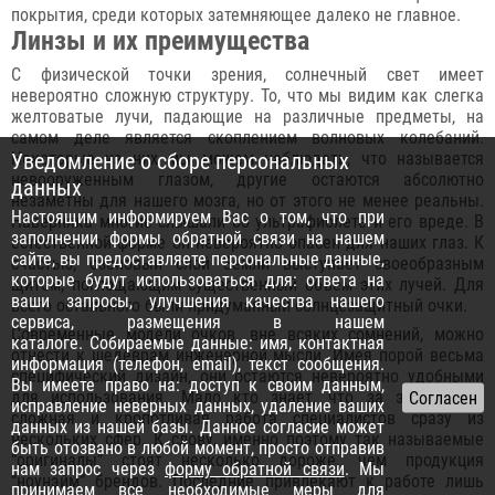
покрытия, среди которых затемняющее далеко не главное.
Линзы и их преимущества
С физической точки зрения, солнечный свет имеет
невероятно сложную структуру. То, что мы видим как слегка
желтоватые лучи, падающие на различные предметы, на
самом деле является скоплением волновых колебаний.
Некоторые из них мы можем наблюдать, что называется
Уведомление о сборе персональных
невооруженным глазом, другие остаются абсолютно
данных
незаметны для нашего мозга, но от этого не менее реальны.
Настоящим информируем Вас о том, что при
Наверняка многие слышали об ультрафиолете и его вреде. В
заполнении формы обратной связи на нашем
естественной форме он невероятно опасен для наших глаз. К
сайте, вы предоставляете персональные данные,
счастью, озоновый слой Земли выступает своеобразным
которые будут использоваться для: ответа на
щитом, поглощающим существенный объем этих лучей. Для
ваши запросы, улучшения качества нашего
всего остального были придуманный солнцезащитный очки.
сервиса, размещения в нашем
Современные модели очков, вне всяких сомнений, можно
каталоге. Собираемые данные: имя, контактная
отнести к шедеврам инженерной мысли. Имея порой весьма
информация (телефон, email), текст сообщения.
специфический дизайн, они остаются невероятно удобными
Вы имеете право на: доступ к своим данным,
для использования. Мало кто знает, что за этим стоит
исправление неверных данных, удаление ваших
сложная и кропотливая работа специалистов сразу из
данных из нашей базы. Данное согласие может
нескольких сфер. К слову, именно поэтому так называемые
быть отозвано в любой момент, просто отправив
“оригиналы” стоят несколько дороже, чем продукция
нам запрос через
форму обратной связи
. Мы
“ноунэйм” брендов. Последние привлекают к работе лишь
принимаем все необходимые меры для