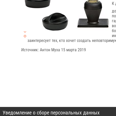
К 
до
по
га
во
бо
ин
заинтересует тех, кто хочет создать неповторим
Источник: Антон Муха 15 марта 2019
Уведомление о сборе персональных данных