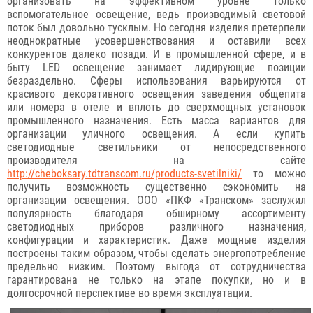
организовать на эффективном уровне только
вспомогательное освещение, ведь производимый световой
поток был довольно тусклым. Но сегодня изделия претерпели
неоднократные усовершенствования и оставили всех
конкурентов далеко позади. И в промышленной сфере, и в
быту LED освещение занимает лидирующие позиции
безраздельно. Сферы использования варьируются от
красивого декоративного освещения заведения общепита
или номера в отеле и вплоть до сверхмощных установок
промышленного назначения. Есть масса вариантов для
организации уличного освещения. А если купить
светодиодные светильники от непосредственного
производителя на сайте
http://cheboksary.tdtranscom.ru/products-svetilniki/
то можно
получить возможность существенно сэкономить на
организации освещения. ООО «ПКФ «Транском» заслужил
популярность благодаря обширному ассортименту
светодиодных приборов различного назначения,
конфигурации и характеристик. Даже мощные изделия
построены таким образом, чтобы сделать энергопотребление
предельно низким. Поэтому выгода от сотрудничества
гарантирована не только на этапе покупки, но и в
долгосрочной перспективе во время эксплуатации.