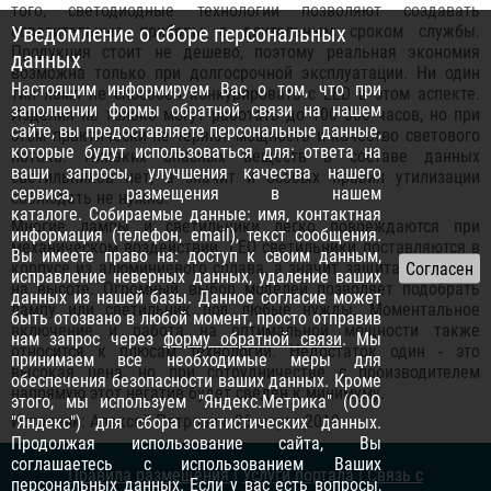
того, светодиодные технологии позволяют создавать
Уведомление о сборе персональных
осветительные приборы с длительным сроком службы.
Продукция стоит не дешево, поэтому реальная экономия
данных
возможна только при долгосрочной эксплуатации. Ни один
Настоящим информируем Вас о том, что при
тип ламп не способен конкурировать с LED в этом аспекте.
заполнении формы обратной связи на нашем
Изделия не только могут работать до 100 000 часов, но при
сайте, вы предоставляете персональные данные,
этом практически не теряют мощность и качество светового
которые будут использоваться для: ответа на
потока. Никаких опасных веществ в составе данных
ваши запросы, улучшения качества нашего
светильников нет, а значит и особых правил утилизации
сервиса, размещения в нашем
соблюдать не нужно.
каталоге. Собираемые данные: имя, контактная
Многие лампы и светильники легко повреждаются при
информация (телефон, email), текст сообщения.
механическом воздействии. LED светильники поставляются в
Вы имеете право на: доступ к своим данным,
корпусе из алюминиевого сплава, а значит защита находится
исправление неверных данных, удаление ваших
на высоте. Огромный выбор моделей позволяет подобрать
данных из нашей базы. Данное согласие может
лампу или светильник под любые нужды. Моментальное
быть отозвано в любой момент, просто отправив
включение и работа на оптимальной мощности также
нам запрос через
форму обратной связи
. Мы
относится к плюсам технологии. Недостаток один - это
принимаем все необходимые меры для
высокая цена, но при сотрудничестве с производителем
обеспечения безопасности ваших данных. Кроме
напрямую этот негатив будет сведен к минимуму.
этого, мы используем "Яндекс.Метрика" (ООО
Источник: Алексей Петрович, 26 марта 2019
"Яндекс") для сбора статистических данных.
Продолжая использование сайта, Вы
соглашаетесь с использованием Ваших
Правила размещения
|
Услуги портала
|
Связь с
персональных данных. Если у вас есть вопросы,