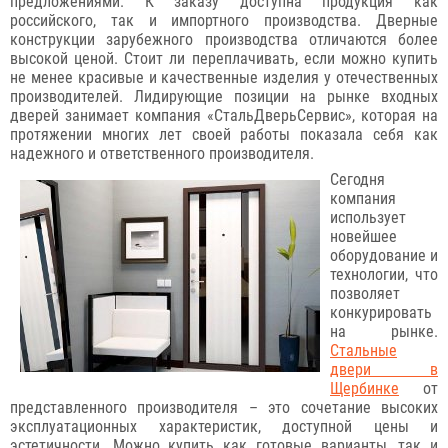
предложениями. К заказу доступна продукция как
российского, так и импортного производства. Дверные
конструкции зарубежного производства отличаются более
высокой ценой. Стоит ли переплачивать, если можно купить
не менее красивые и качественные изделия у отечественных
производителей. Лидирующие позиции на рынке входных
дверей занимает компания «СтальДверьСервис», которая на
протяжении многих лет своей работы показала себя как
надежного и ответственного производителя.
Сегодня
компания
использует
новейшее
оборудование и
технологии, что
позволяет
конкурировать
на рынке.
Стальные
двери в
Щербинке
от
представленного производителя – это сочетание высоких
эксплуатационных характеристик, доступной цены и
эстетичности. Можно купить как готовые варианты, так и