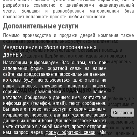
разработать совместно с дизайнерами индивидуальный
эскиз. Большая и разнообразная материальная база
позволяет воплощать проекты любой сложности.
Дополнительные услуги
Помимо производства и продажи дверей компания также
оказывает ряд дополнительных услуг своим клиентам:
Уведомление о сборе персональных
индивидуальные консультации. Оказывает помощь в
данных
выборе двери в Щербинке, которая идеально подойдет
по цвету, стилю к интерьеру, обеспечит должный уровень
Настоящим информируем Вас о том, что при
безопасности;
заполнении формы обратной связи на нашем
доставка готовых дверей;
сайте, вы предоставляете персональные данные,
монтаж любой сложности.
которые будут использоваться для: ответа на
ваши запросы, улучшения качества нашего
Как подобрать подходящую дверь?
сервиса, размещения в нашем
каталоге. Собираемые данные: имя, контактная
Чтобы выбрать подходящие входные двери в Щербинке, не
информация (телефон, email), текст сообщения.
нужно никуда ехать, стоять в очереди. Весь ассортимент
Вы имеете право на: доступ к своим данным,
продукции представлен в одном электронном каталоге с
исправление неверных данных, удаление ваших
описанием, ценами и фотографиями. В отдельном разделе
данных из нашей базы. Данное согласие может
собраны готовые решения, созданные с учетом современных
быть отозвано в любой момент, просто отправив
тенденций. Посредством специальных фильтров можно сузить
нам запрос через
форму обратной связи
. Мы
поиск. Если останутся вопросы или потребуется дельный