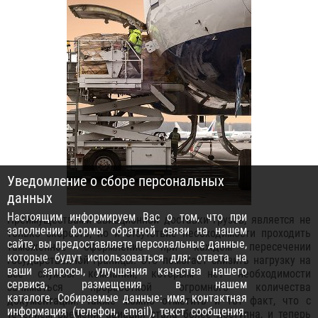
Уведомление о сборе персональных
данных
Настоящим информируем Вас о том, что при
Преимуществами авиационной доставки грузов, является не
заполнении формы обратной связи на нашем
только скорость, но и отсутствие необходимости проходить
сайте, вы предоставляете персональные данные,
таможенное оформление при каждом пересечении
которые будут использоваться для: ответа на
государственной границы. Это помогает снизить нагрузку на
ваши запросы, улучшения качества нашего
все службы компании, которым нет необходимости
сервиса, размещения в нашем
заниматься проработкой огромного количества
каталоге. Собираемые данные: имя, контактная
документации. Также можно отметить и тот факт, что с
информация (телефон, email), текст сообщения.
течением времени, авиация стала более доступна, и теперь