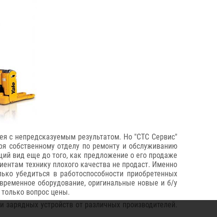
рея с непредсказуемым результатом. Но "СТС Сервис"
аря собственному отделу по ремонту и обслуживанию
щий вид еще до того, как предложение о его продаже
лиентам технику плохого качества не продаст. Именно
лько убедиться в работоспособности приобретенных
современное оборудование, оригинальные новые и б/у
 только вопрос цены.
и зарядных устройств от различных производителей.