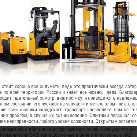
стоит хорошо все обдумать, ведь это практически всегда лоте
 по всей территории России и знает все нюансы дела. Благод
ходит тщательный осмотр, диагностику, и приводится в надлежа
евном состоянии, его пускают на запчасти и металлолом - никто к
ию всей линейки складского транспорта позволяют вам не то
ения проблем, в случае их возникновения. Опытный персонал, 
ние неисправности любого уровня сложности. Открытым остается
накомиться с доступным ассортиментом тяговых аккумуляторов 
Германии или ОАЭ, так и доступные в цене отечественные АКБ.