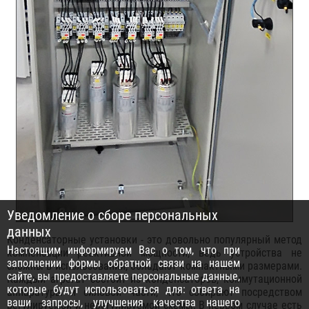
Уведомление о сборе персональных
данных
Конденсаторные установки - это довольно популярный метод
Настоящим информируем Вас о том, что при
компенсации реактивной мощности, ведь устройства не
заполнении формы обратной связи на нашем
сложны в использовании, обладают компактными размерами.
сайте, вы предоставляете персональные данные,
Каждый агрегат состоит из конденсаторов, коммутационной
которые будут использоваться для: ответа на
аппаратуры и силовой части, что собирают посредством
ваши запросы, улучшения качества нашего
регулируемой и нерегулируемой схемы. В первом случае есть