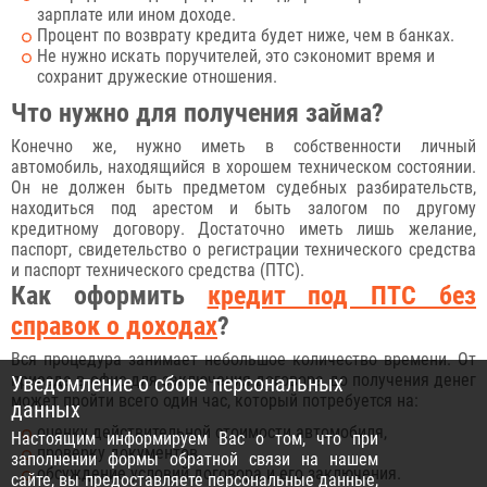
зарплате или ином доходе.
Процент по возврату кредита будет ниже, чем в банках.
Не нужно искать поручителей, это сэкономит время и
сохранит дружеские отношения.
Что нужно для получения займа?
Конечно же, нужно иметь в собственности личный
автомобиль, находящийся в хорошем техническом состоянии.
Он не должен быть предметом судебных разбирательств,
находиться под арестом и быть залогом по другому
кредитному договору. Достаточно иметь лишь желание,
паспорт, свидетельство о регистрации технического средства
и паспорт технического средства (ПТС).
Как оформить
кредит под ПТС без
справок о доходах
?
Вся процедура занимает небольшое количество времени. От
приезда в офис для заключения договора до получения денег
Уведомление о сборе персональных
может пройти всего один час, который потребуется на:
данных
оценку действительной стоимости автомобиля,
Настоящим информируем Вас о том, что при
проверку документов,
заполнении формы обратной связи на нашем
обсуждение условий договора и его заключения.
сайте, вы предоставляете персональные данные,