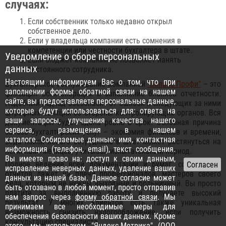
случаях:
Если собственник только недавно открыл
собственное дело.
Если у владельца компании есть сомнения в
компетенции или честности бухгалтера в штате.
Уведомление о сборе персональных
Если бюджет компании не позволяет нанять
данных
постоянного сотрудника.
Настоящим информируем Вас о том, что при
Бухгалтерское обслуживание компанией
"Баланс Профи"
– это
заполнении формы обратной связи на нашем
фиксация всех операций и заполнение бланков отчетности.
сайте, вы предоставляете персональные данные,
Подобный подход обезопасит от ошибок и следующих за ними
которые будут использоваться для: ответа на
штрафных санкций со стороны контролирующих органов. Вся
ваши запросы, улучшения качества нашего
документация будет сдана ровно в срок. Основная причина
сервиса, размещения в нашем
заказа бухгалтерских услуг – экономия финансов и времени,
каталоге. Собираемые данные: имя, контактная
ведь поиск нового сотрудника в штат может растянуться на
информация (телефон, email), текст сообщения.
несколько месяцев, учитывая испытательный период.
Вы имеете право на: доступ к своим данным,
Полное ведение всей документации и бумаг, составление
исправление неверных данных, удаление ваших
отчётов ляжет на плечи профессионалов, мастеров своего
данных из нашей базы. Данное согласие может
дела, которым не нужны выходные и больничный. Вы просто
быть отозвано в любой момент, просто отправив
платите за выполненную работу и получаете высокий
нам запрос через
форму обратной связи
. Мы
результат. У многих клиентов есть также уникальная
принимаем все необходимые меры для
возможность снизить налогообложение, если получить
обеспечения безопасности ваших данных. Кроме
консультацию специалиста.
этого, мы используем "Яндекс.Метрика" (ООО