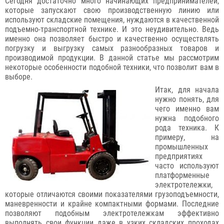
Сегодня достаточно много начинающих предпринимателей,
которые запускают свою производственную линию или
используют складские помещения, нуждаются в качественной
подъемно-транспортной технике. И это неудивительно. Ведь
именно она позволяет быстро и качественно осуществлять
погрузку и выгрузку самых разнообразных товаров и
производимой продукции. В данной статье мы рассмотрим
некоторые особенности подобной техники, что позволит вам в
выборе.
Итак, для начала
нужно понять, для
чего именно вам
нужна подобного
рода техника. К
примеру, на
промышленных
предприятиях
часто используют
платформенные
электротележки,
которые отличаются своими показателями грузоподъемности,
маневренности и крайне компактными формами. Последние
позволяют подобным электротележкам эффективно
выполнять свои функции даже в узких складских проходах