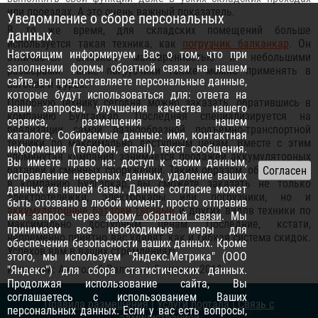
или проездах. А это очень важный показатель.
Уведомление о сборе персональных
В то же время, для складских помещений больше
данных
используется такая техника, как
погрузчик балканкар
. Он
Настоящим информируем Вас о том, что при
отличается высокой маневренностью и небольшими
заполнении формы обратной связи на нашем
размерами. Такие погрузчики также можно применять в
сайте, вы предоставляете персональные данные,
вагонах и фурах.
которые будут использоваться для: ответа на
Подобную технику сегодня можно заказать, обратившись в
ваши запросы, улучшения качества нашего
компанию Булгаркар. Последняя специализируется на
сервиса, размещения в нашем
реализации самой разнообразной подъемно-транспортной
каталоге. Собираемые данные: имя, контактная
техники по максимально доступным ценам. Вместе с этим
информация (телефон, email), текст сообщения.
упомянутая компания занимается продажей аккумуляторных
Вы имеете право на: доступ к своим данным,
батарей и сменных сооружений. Таким образом, обратившись
исправление неверных данных, удаление ваших
в компанию Булгаркар, вы сможете заказать не только
данных из нашей базы. Данное согласие может
электротележки, электрокары или погрузчики, но и
быть отозвано в любой момент, просто отправив
аккумуляторные батареи тяговые
и других видов техники по
нам запрос через
форму обратной связи
. Мы
максимально доступным ценам. Последние, кстати,
принимаем все необходимые меры для
непременно приятно вас удивят, как и гибкая система скидок.
обеспечения безопасности ваших данных. Кроме
Успехов вам в ваших стремлениях!
этого, мы используем "Яндекс.Метрика" (ООО
Источник: Анатолий Валтасар 5 апреля 2019
"Яндекс") для сбора статистических данных.
Продолжая использование сайта, Вы
соглашаетесь с использованием Ваших
Правила размещения
|
Услуги портала
|
Связь с
персональных данных. Если у вас есть вопросы,
администрацией