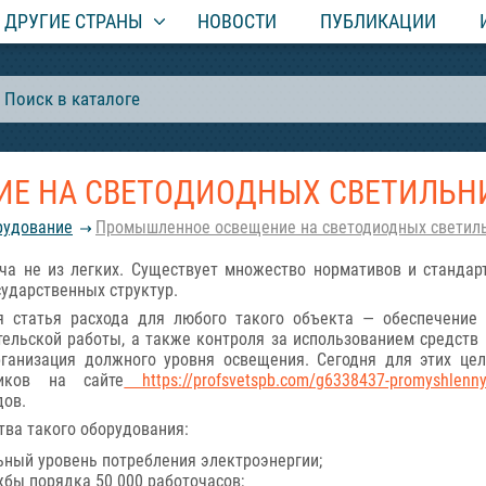
ДРУГИЕ СТРАНЫ
НОВОСТИ
ПУБЛИКАЦИИ
Е НА СВЕТОДИОДНЫХ СВЕТИЛЬН
рудование
Промышленное освещение на светодиодных светил
а не из легких. Существует множество нормативов и станда
ударственных структур.
 статья расхода для любого такого объекта — обеспечение 
тельской работы, а также контроля за использованием средств
ганизация должного уровня освещения. Сегодня для этих ц
ников на сайте
https://profsvetspb.com/g6338437-promyshlennye-
дов.
тва такого оборудования:
ный уровень потребления электроэнергии;
жбы порядка 50 000 работочасов;