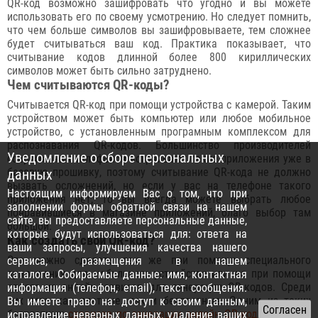
QR-код возможно зашифровать что угодно и вы можете
использовать его по своему усмотрению. Но следует помнить,
что чем больше символов вы зашифровываете, тем сложнее
будет считываться ваш код. Практика показывает, что
считывание кодов длинной более 800 кириллических
символов может быть сильно затруднено.
Чем считываются QR-коды?
Считывается QR-код при помощи устройства с камерой. Таким
устройством может быть компьютер или любое мобильное
устройство, с установленным програмным комплексом для
распознавания QR-кодов. Большинство производителей
Уведомление о сборе персональных
современных телефонов встраивают такие приложения уже в
базовую прошивку, поэтому считывание QR-кода не должно
данных
вызвать осложнений, но если у вас на телефоне такого
Настоящим информируем Вас о том, что при
приложения нет, то вы всегда можете выбрать любое
заполнении формы обратной связи на нашем
понравившиеся в магазине приложений, благо выбор там
сайте, вы предоставляете персональные данные,
большой.
которые будут использоваться для: ответа на
Как создать свой QR-код?
ваши запросы, улучшения качества нашего
Это можно сделать так же при помощи специального
сервиса, размещения в нашем
приложения для мобильного устройства или же при помощи
каталоге. Собираемые данные: имя, контактная
одного из онлайн-сервисов для генерации QR-кодов. Среди
информация (телефон, email), текст сообщения.
них есть как платные, так и бесплатные. Одним из таких
Вы имеете право на: доступ к своим данным,
бесплатных
сервисов по генерации онлайн QR-кода
является
исправление неверных данных, удаление ваших