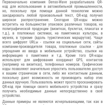
Первоначально компания Denso-Wave разрабатывала QR-
код для использования в автомобильной промышленности,
но, поскольку при помощи данной технологии можно
закодировать любой произвольный текст, QR-код получил
широкое распространение. Сеогодня QR-коды можно
встретить на большинстве упаковок различных товаров, на
полиграфической продукции (визитках, буклетах, плакатах и
т.д.), в платежных системах, на памятниках культуры, в
музеях, в туризме (вдоль туристических маршрутов). Чаще
всего шифруют URLы - ссылки на социальные сети, сайты
компании-производителя товара, платежные ссылки - для
упрощения их ввода в мобильное устройство, ссылки на
информацию о памятнике и т.д. Кроме того QR-коды
используют для шифрования координат GPS, контактов
(например на визитках), телефонных номеров. Графические
коды позволяют значительно упростить пользователю доступ
к вашим страничкам в сети, либо же контактным данным,
поскольку дают возможность не производить набор этих
данных вручную. Пользователь может просто просканировать
QR-код при помощи своего мобильного устройства и сразу
получить необходимые данные непосредственно в своё
устройство.
Данные примеры не являются исчерпывающими, так как в