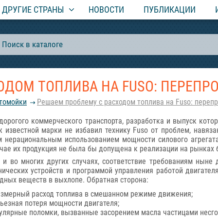
ДРУГИЕ СТРАНЫ
НОВОСТИ
ПУБЛИКАЦИИ
ОДОМ ТОПЛИВА НА FUSO: ПЕРЕПР
втомойки
Решаем проблему с расходом топлива на Fuso: переп
дорогого коммерческого транспорта, разработка и выпуск кото
ж известной марки не избавил технику Fuso от проблем, навяза
 нерациональным использованием мощности силового агрегата.
чае их продукция не была бы допущена к реализации на рынках 
 и во многих других случаях, соответствие требованиям ныне 
нических устройств и программой управления работой двигателя
дных веществ в выхлопе. Обратная сторона:
змерный расход топлива в смешанном режиме движения;
ьезная потеря мощности двигателя;
улярные поломки, вызванные засорением масла частицами несг