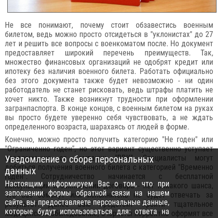
Не все понимают, почему стоит обзавестись военным
билетом, ведь можно просто отсидеться в "уклонистах" до 27
лет и решить все вопросы с военкоматом после. Но документ
предоставляет широкий перечень преимуществ. Так,
множество финансовых организаций не одобрят кредит или
ипотеку без наличия военного билета. Работать официально
без этого документа также будет невозможно - ни один
работодатель не станет рисковать, ведь штрафы платить не
хочет никто. Также возникнут трудности при оформлении
загранпаспорта. В конце концов, с военным билетом на руках
вы просто будете уверенно себя чувствовать, а не ждать
определенного возраста, шарахаясь от людей в форме.
Конечно, можно просто получить категорию "Не годен" или
"Ограниченно годен", но этот вариант существенно уступает
Уведомление о сборе персональных
предложению от компании "ВВК". Специалисты могут
добиться получения военного билета с категорией "Временно
данных
годен". Сотрудничество начинается с бесплатной
Настоящим информируем Вас о том, что при
консультации и заключении договора - нет никакого шанса,
заполнении формы обратной связи на нашем
что вас обманут или исполнитель не будет отвечать за
сайте, вы предоставляете персональные данные,
результат. Далее вам предстоит пройти тщательное
которые будут использоваться для: ответа на
медицинское обследование, а юристы корректно оформят все