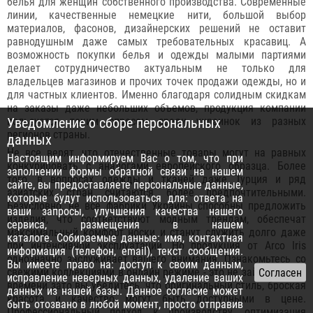
белья для женщин собственного производства. Современные
линии, качественные немецкие нити, большой выбор
материалов, фасонов, дизайнерских решений не оставит
равнодушным даже самых требовательных красавиц. А
возможность покупки белья и одежды малыми партиями
делает сотрудничество актуальным не только для
владельцев магазинов и прочих точек продажи одежды, но и
для частных клиентов. Именно благодаря солидным скидкам
на заказы даже небольших объемов, продукция компании
пользуется таким спросом среди украинок из разных
Уведомление о сборе персональных
регионов страны.
данных
Не все верят, что отечественные товары могут на равных
Настоящим информируем Вас о том, что при
конкурировать с аналогами европейского образца. Более
заполнении формы обратной связи на нашем
того, в вопросах одежды и тканей даже Турция и ряд
сайте, вы предоставляете персональные данные,
азиатских стран считаются более предпочтительными.
которые будут использоваться для: ответа на
Безусловно, не все фабрики Украины способны предложить
ваши запросы, улучшения качества нашего
изделия, что соответствуют модным трендам, обеспечат
сервиса, размещения в нашем
максимальный комфорт носки и станут служить долго даже
каталоге. Собираемые данные: имя, контактная
при интенсивной эксплуатации. Но продукция от Arco Iris
информация (телефон, email), текст сообщения.
однозначно заслуживает вашего внимания. Ознакомьтесь со
Вы имеете право на: доступ к своим данным,
свежими коллекциями в онлайн режиме - это не займет много
исправление неверных данных, удаление ваших
времени зато вы убедитесь, что оригинальный стиль, броская
данных из нашей базы. Данное согласие может
красота и качество могут быть доступными в цене.
быть отозвано в любой момент, просто отправив
Профессиональный подход к производству, оптимизация