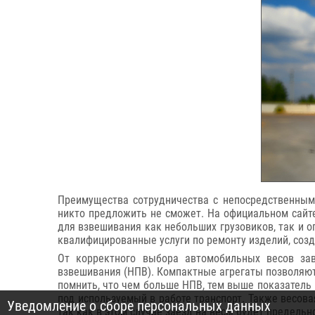
Преимущества сотрудничества с непосредственным
никто предложить не сможет. На официальном сайте
для взвешивания как небольших грузовиков, так и 
квалифицированные услуги по ремонту изделий, соз
От корректного выбора автомобильных весов за
взвешивания (НПВ). Компактные агрегаты позволяют 
помнить, что чем больше НПВ, тем выше показатель 
под используемый в работе транспорт. Также весова
Уведомление о сборе персональных данных
так как в этом случае заезд на весы будет предельн