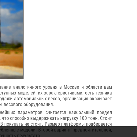
ание аналогичного уровня в Москве и области вам
тупных моделей, их характеристиками: есть техника
родажи автомобильных весов, организация оказывает
ы весового оборудования.
нейших параметров считается наибольший предел
 что способно выдерживать нагрузку 100 тонн. Стоит
ПВ покупать не стоит. Размер платформы подбирается
лубленные модели. Второй вариант предпочтительней,
очность результата.