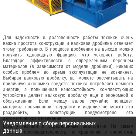
Для надежности и долговечности работы техники очень
важна простота конструкции и валковая дробилка отвечает
этому требованию. В процессе дробления на выходе можно
получить однородную фракцию, что ускоряет работу.
Благодаря эффективности с определенным перечнем
материалов (в зависимости от модели дробилки), никаких
особых проблем во время эксплуатации не возникнет.
Выбирая валковую дробилку, вы можете рассчитывать на
приличную экономию средств: техника потребляет немного
энергии, а повышенная износостойкость комплектующих
устройства делает валковую дробилку еще и экономной в
обслуживании. Если между валов случайно попадает
материал повышенной твердости и изделие не может его
раздробить, в конструкции предусмотрено его
автоматическое отсеивание.
Уведомление о сборе персональных
Есть у техники и определенные недостатки. Не самая
данных
высокая производительность, по сравнению с аналогами,