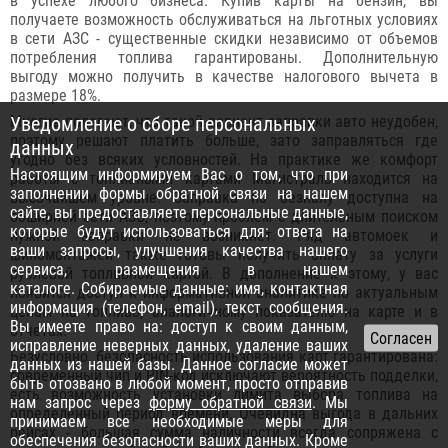
в успехе любого бизнеса. Купив карты на бензин, вы
получаете возможность обслуживаться на льготных условиях
в сети АЗС - существенные скидки независимо от объемов
потребления топлива гарантированы. Дополнительную
выгоду можно получить в качестве налогового вычета в
размере 18%.
Многие полагают, что такой вариант заправки авто неудобен,
Уведомление о сборе персональных
поэтому решают платить больше, зато заправляться где
данных
угодно без всяких условностей. На практике же комфорт
Настоящим информируем Вас о том, что при
работы с топливными картами Магистраль находится на
заполнении формы обратной связи на нашем
высочайшем уровне! Заправка по безналу доступна на
сайте, вы предоставляете персональные данные,
обширной сети АЗС, поэтому проблем с длительным поиском
которые будут использоваться для: ответа на
нужной заправки не возникнет. Ряд автомоек и
ваши запросы, улучшения качества нашего
шиномонтажей также готовы получить оплату за услуги
сервиса, размещения в нашем
рублевой топливной картой. В дополнение к этому, у вас
каталоге. Собираемые данные: имя, контактная
появится доступ к информативной аналитике по актуальным
информация (телефон, email), текст сообщения.
ценам на топливо, аналогичному показателю на карте и в
Вы имеете право на: доступ к своим данным,
отчетах.
исправление неверных данных, удаление ваших
Безусловно, безопасность использования карт гарантирована:
данных из нашей базы. Данное согласие может
современный чип и PIN-код исключают вероятность подделки,
быть отозвано в любой момент, просто отправив
есть возможность установки лимита выбора топлива на
нам запрос через
форму обратной связи
. Мы
определенный период времени. Очевидна выгода в дальних
принимаем все необходимые меры для
рейсах - большая сумма наличности всегда сопряжена с
обеспечения безопасности ваших данных. Кроме