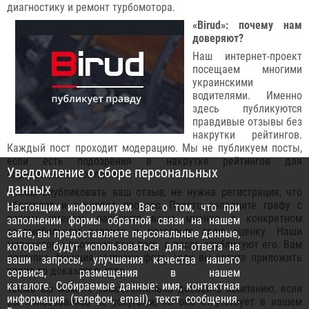
диагностику и ремонт турбомотора.
«Birud»: почему нам
доверяют?
Наш интернет-проект
посещаем многими
украинскими
водителями. Именно
здесь публикуются
правдивые отзывы без
накрутки рейтингов.
Каждый пост проходит модерацию. Мы не публикуем посты,
если есть подозрения в накрутке рейтингов для
Уведомление о сборе персональных
определённой компании.
данных
Чтобы опубликовать ваш отзыв, не нужна регистрация, что
облегчает и ускоряет процесс. Просто заполните графу с
Настоящим информируем Вас о том, что при
вашим именем, напишите ваше мнение о конкретном
заполнении формы обратной связи на нашем
автомобильном сервисе и поставьте свою оценку. Наши
сайте, вы предоставляете персональные данные,
модераторы проверят ваш пост, а после опубликуют его. Вам
которые будут использоваться для: ответа на
доступна функция загрузки фото, если вы хотите приложить
ваши запросы, улучшения качества нашего
какие-то доказательства.
сервиса, размещения в нашем
каталоге. Собираемые данные: имя, контактная
Также вы можете самостоятельно добавить компанию, если
информация (телефон, email), текст сообщения.
вы пользовались ее услугами, но она отсутствует в нашем