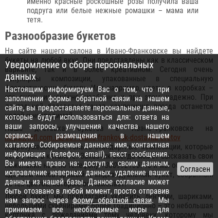
именно красные роскошные розы получила ваша
подруга или белые нежные ромашки – мама или
тетя.
Разнообразие букетов
На сайте нашего салона в Ивано-Франковске вы найдете
букеты на любой вкус. Они представлены как в классическом
Уведомление о сборе персональных
варианте, так и в более креативном. Сегодня очень
данных
популярны композиции, упакованные в специальную
флористическую бумагу. Или например, цветы в коробках –
Настоящим информируем Вас о том, что при
это очень изысканно, необычно и при этом, надежно. При
заполнении формы обратной связи на нашем
длительной перевозке такая композиция всегда останется
сайте, вы предоставляете персональные данные,
целой и невредимой.
которые будут использоваться для: ответа на
ваши запросы, улучшения качества нашего
Наша доставка букетов в Ивано-Франковске на
сервиса, размещения в нашем
https://mfl.com.ua/861-ivano-frankovsk-dostavka-cvetov
каталоге. Собираемые данные: имя, контактная
подразумевает не только стандартные композиции, которые
информация (телефон, email), текст сообщения.
есть у нас в каталоге. Заказчик всегда может высказать свои
Вы имеете право на: доступ к своим данным,
пожелания нам по телефону
+380992106718
и мы обязательно
исправление неверных данных, удаление ваших
сделаем неповторимый и индивидуальный букет, собранный
данных из нашей базы. Данное согласие может
из тех цветов, которые он пожелает.
быть отозвано в любой момент, просто отправив
Любой букет мы предлагаем украсить лентами, шариками,
нам запрос через
форму обратной связи
. Мы
небольшими сувенирами. Более традиционно – это небольшая
принимаем все необходимые меры для
карточка с пожеланиями тому человеку, которому мы