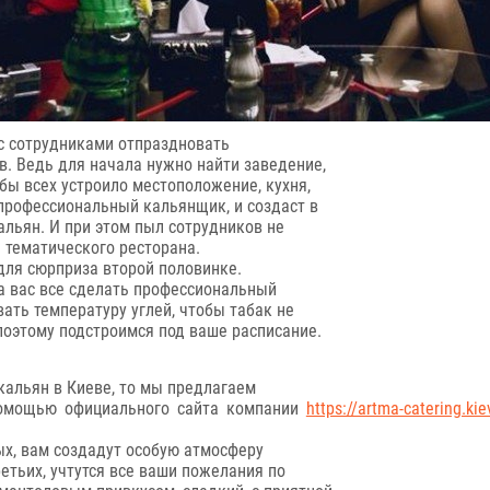
 с сотрудниками отпраздновать
в. Ведь для начала нужно найти заведение,
обы всех устроило местоположение, кухня,
 профессиональный кальянщик, и создаст в
льян. И при этом пыл сотрудников не
и тематического ресторана.
для сюрприза второй половинке.
а вас все сделать профессиональный
ать температуру углей, чтобы табак не
 поэтому подстроимся под ваше расписание.
кальян в Киеве, то мы предлагаем
помощью официального сайта компании
https://artma-catering.ki
рых, вам создадут особую атмосферу
етьих, учтутся все ваши пожелания по