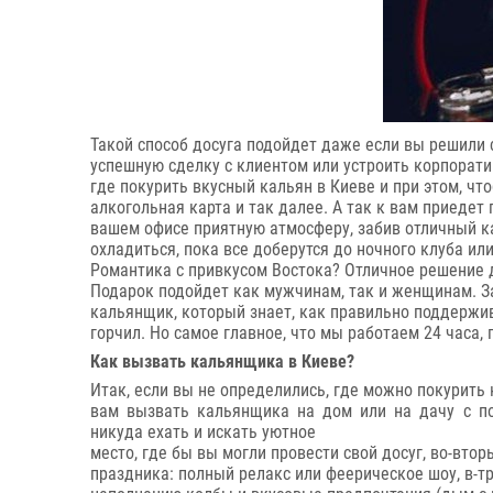
Такой способ досуга подойдет даже если вы решили
успешную сделку с клиентом или устроить корпорати
где покурить вкусный кальян в Киеве и при этом, чт
алкогольная карта и так далее. А так к вам приедет
вашем офисе приятную атмосферу, забив отличный ка
охладиться, пока все доберутся до ночного клуба ил
Романтика с привкусом Востока? Отличное решение 
Подарок подойдет как мужчинам, так и женщинам. З
кальянщик, который знает, как правильно поддержив
горчил. Но самое главное, что мы работаем 24 часа,
Как вызвать кальянщика в Киеве?
Итак, если вы не определились, где можно покурить 
вам вызвать кальянщика на дом или на дачу с 
никуда ехать и искать уютное
место, где бы вы могли провести свой досуг, во-вто
праздника: полный релакс или феерическое шоу, в-тр