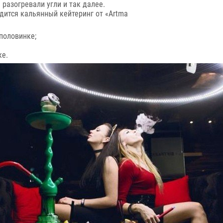
 разогревали угли и так далее.
одится кальянный кейтеринг от «Artma
половинке;
ке.