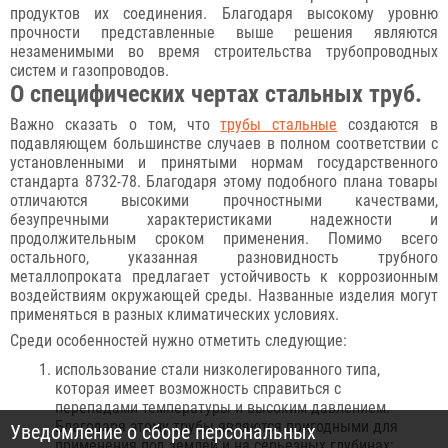
продуктов их соединения. Благодаря высокому уровню
прочности представленные выше решения являются
незаменимыми во время строительства трубопроводных
систем и газопроводов.
О специфических чертах стальных труб.
Важно сказать о том, что
трубы стальные
создаются в
подавляющем большинстве случаев в полном соответствии с
установленными и принятыми нормам государственного
стандарта 8732-78. Благодаря этому подобного плана товары
отличаются высокими прочностными качествами,
безупречными характеристиками надежности и
продолжительным сроком применения. Помимо всего
остального, указанная разновидность трубного
металлопроката предлагает устойчивость к коррозионным
воздействиям окружающей среды. Названные изделия могут
применяться в разных климатических условиях.
Среди особенностей нужно отметить следующие:
использование стали низколегированного типа,
которая имеет возможность справиться с
перепадами температуры и высоким давлением.
Благодаря этому трубы являются пригодными для
Уведомление о сборе персональных
применения под землей и на серьезных глубинах;