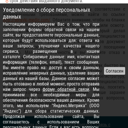
срок действия выданного документа.
Уведомление о сборе персональных
Образец готовой справки, оформленной в соответствии с
установленными требованиями, можно найти по ссылке
данных
http://spravki-medic.com/
. Обратите внимание, чтобы на бланке
Настоящим информируем Вас о том, что при
было две печати поликлиники, где вы проходили осмотр.
заполнении формы обратной связи на нашем
Также должна стоять печать доктора, который делал
сайте, вы предоставляете персональные данные,
заключение на основании результатов осмотра специалистов
которые будут использоваться для: ответа на
и анализов. Только при наличии этих атрибутов документ
ваши запросы, улучшения качества нашего
носит юридическую силу и будет принят при посещении
сервиса, размещения в нашем
бассейна. Малейшая неточность, и вы получите отказ в
каталоге. Собираемые данные: имя, контактная
посещении мест общественного пользования.
информация (телефон, email), текст сообщения.
Сколько займет оформление, зависит от того, как быстро вы
Вы имеете право на: доступ к своим данным,
сдадите все анализы и посетите врачей. Чтобы исключить
исправление неверных данных, удаление ваших
потери времени, предварительно позвоните в регистратуру,
данных из нашей базы. Данное согласие может
уточните точное время сдачи анализов приема специалистов.
быть отозвано в любой момент, просто отправив
В некоторых случаях придется заказать талоны, посетить
нам запрос через
форму обратной связи
. Мы
педиатра, который выдаст направление. Лучше заранее
принимаем все необходимые меры для
позаботиться о решении всех организационных вопросов,
обеспечения безопасности ваших данных. Кроме
чтобы своевременно прийти в бассейн.
этого, мы используем "Яндекс.Метрика" (ООО
Источник: Анатолий Валтасар 14 июня 2019
"Яндекс") для сбора статистических данных.
Продолжая использование сайта, Вы
соглашаетесь с использованием Ваших
Правила размещения
|
Услуги портала
|
Связь с
персональных данных. Если у вас есть вопросы,