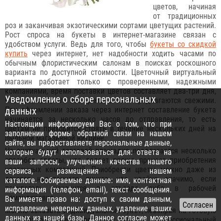
цветов, начиная
от традиционных
роз и заканчивая экзотическими сортами цветущих растений.
Рост спроса на букеты в интернет-магазине связан с
удобством услуги. Ведь для того, чтобы
букеты со скидкой
купить
через интернет, нет надобности ходить часами по
обычным флористическим салонам в поисках роскошного
варианта по доступной стоимости. Цветочный виртуальный
магазин работает только с проверенными, надежными
компаниями, время поставки цветов составляет два-три дня,
Уведомление о сборе персональных
что означает, что все цветы в сети предлагаются свежими.
При оформлении заказа через интернет составление букета
данных
начинается за несколько часов до отправления, то есть
Настоящим информируем Вас о том, что при
цветам не приходится стоять в течение нескольких дней на
заполнении формы обратной связи на нашем
пыльной магазинной витрине.
сайте, вы предоставляете персональные данные,
На виртуальной торговой площадке предлагается несколько
которые будут использоваться для: ответа на
способов оплаты, что делает проще процесс приобретения
ваши запросы, улучшения качества нашего
цветочных композиций. Приобрести цветы можно даже из
сервиса, размещения в нашем
другого населенного пункта, что крайне значимо, если
каталоге. Собираемые данные: имя, контактная
покупатель находится в отъезде либо в рабочей
информация (телефон, email), текст сообщения.
командировке.
Вы имеете право на: доступ к своим данным,
исправление неверных данных, удаление ваших
Можно заказать индивидуальный букет, невзирая на готовую
данных из нашей базы. Данное согласие может
базу разнообразных цветочных букетов, профессиональный