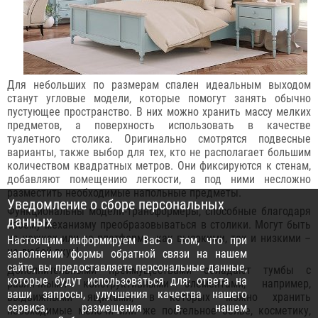
Для небольших по размерам спален идеальным выходом
станут угловые модели, которые помогут занять обычно
пустующее пространство. В них можно хранить массу мелких
предметов, а поверхность использовать в качестве
туалетного столика. Оригинально смотрятся подвесные
варианты, также выбор для тех, кто не располагает большим
количеством квадратных метров. Они фиксируются к стенам,
добавляют помещению легкости, а под ними несложно
разместить необходимые напольные предметы.
Уведомление о сборе персональных
Функциональны модели-трансформеры, способные благодаря
данных
своему механизму преобразовываться в столики. Могут быть
на ножках или на платформе, как высокими, так и низкими –
Настоящим информируем Вас о том, что при
на любой вкус!
заполнении формы обратной связи на нашем
сайте, вы предоставляете персональные данные,
Дополнительными преимуществами обладают тумбы с
которые будут использоваться для: ответа на
различными конструктивными элементами, например,
ваши запросы, улучшения качества нашего
выдвижными ящиками, в которых можно хранить
сервиса, размещения в нашем
необходимые мелочи или же постельное белье, косметику,