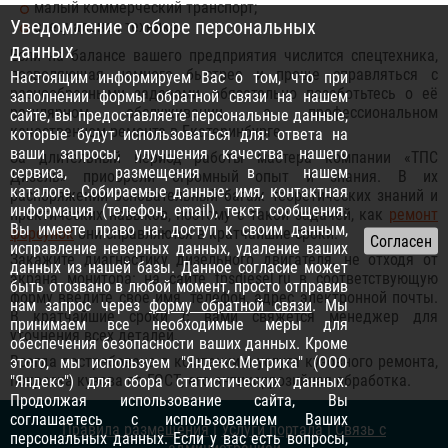
малый коммерческий транспорт;
Уведомление о сборе персональных
специальная техника.
данных
Если на балансе вашего предприятия числится спецтехника,
позволяющая намного быстрее и проще справляться с
Настоящим информируем Вас о том, что при
разнообразными задачами, обязательно позаботьтесь о её
заполнении формы обратной связи на нашем
регулярном обслуживании, о профессиональном
сайте, вы предоставляете персональные данные,
качественном ремонте в Екатеринбурге.
которые будут использоваться для: ответа на
ваши запросы, улучшения качества нашего
За длительный период работы мастера компании «ТПС
сервиса, размещения в нашем
Дизель» приобрели огромный опыт и знания. В их
каталоге. Собираемые данные: имя, контактная
распоряжении основательный багаж теоретических знаний и
информация (телефон, email), текст сообщения.
практических навыков, поэтому с такой задачей, как
ремонт
Вы имеете право на: доступ к своим данным,
форсунок
они справляются в кратчайшие сроки.
исправление неверных данных, удаление ваших
Закажите диагностику дизельного двигателя, не отходя от
данных из нашей базы. Данное согласие может
экрана монитора: на сайте tpsdiesel.ru в соответствующую
быть отозвано в любой момент, просто отправив
форму введите свое имя, телефон, адрес электронной почты.
нам запрос через
форму обратной связи
. Мы
В кратчайшие сроки с вами свяжется менеджер для
принимаем все необходимые меры для
уточнения всех деталей.
обеспечения безопасности ваших данных. Кроме
Всегда востребована в компании и услуга кузовного ремонта,
этого, мы используем "Яндекс.Метрика" (ООО
покраска кузова по ГОСТ, его антикоррозийная обработка.
"Яндекс") для сбора статистических данных.
Продолжая использование сайта, Вы
соглашаетесь с использованием Ваших
Правила размещения
|
Услуги портала
|
Связь с
персональных данных. Если у вас есть вопросы,