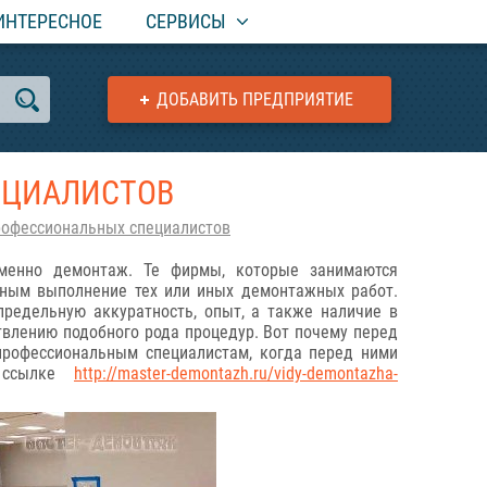
ИНТЕРЕСНОЕ
СЕРВИСЫ
ДОБАВИТЬ ПРЕДПРИЯТИЕ
ЕЦИАЛИСТОВ
рофессиональных специалистов
еменно демонтаж. Те фирмы, которые занимаются
жным выполнение тех или иных демонтажных работ.
предельную аккуратность, опыт, а также наличие в
твлению подобного рода процедур. Вот почему перед
профессиональным специалистам, когда перед ними
о ссылке
http://master-demontazh.ru/vidy-demontazha-