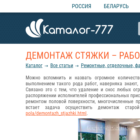
РОССИЯ
БЕЛАРУСЬ
ДЕМОНТАЖ СТЯЖКИ – РАБ
Каталог
Все статьи
Ремонтные, отделочные, ф
Можно вспомнить и назвать огромное количеств
выполнением такого рода работ, наверняка знают
Связано это с тем, что удаление и снос любых ог
распоряжении исполнителей профессиональных присп
ремонтом половой поверхности, многочисленные п
встает задача осуществить демонтаж стар
pola/demontazh_stjazhki.html
.