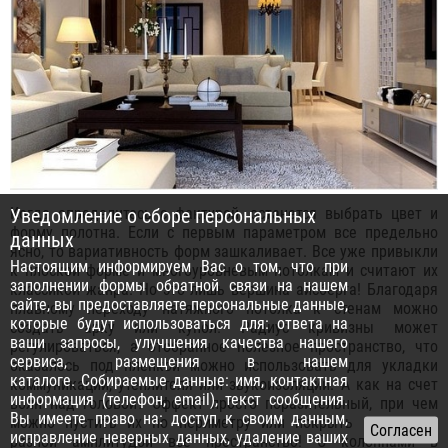
Когда определитесь с фактурой, останется выбрать цвет и
Уведомление о сборе персональных
форму полотна. Если с первым параметром все предельно
данных
ясно, то вариативность форм зашкаливает. Все уже привыкли
Настоящим информируем Вас о том, что при
к плоской форме и многоуровневым потолкам и считают их
заполнении формы обратной связи на нашем
классикой жанра. Но это лишь вершина айсберга! Благодаря
сайте, вы предоставляете персональные данные,
плавному переходу натяжного потолка к стенам можно
которые будут использоваться для: ответа на
создать арку или купол! Радиус кривизны может
ваши запросы, улучшения качества нашего
регулироваться, а отобранное полезное пространство, что
сервиса, размещения в нашем
оказалось под пленкой можно использовать для укладки
каталоге. Собираемые данные: имя, контактная
коммуникаций, утеплителя или звукоизоляции. А как на счет
информация (телефон, email), текст сообщения.
волн над головой? Эффект просто поразительный, при чем
Вы имеете право на: доступ к своим данным,
можно пустить их по периметру или покрыть волнами с
исправление неверных данных, удаление ваших
разной амплитудой все пространство! С колоннами в