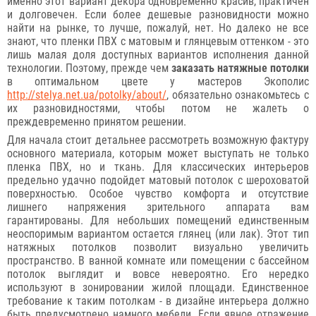
именно этот вариант декора одновременно красив, практичен
и долговечен. Если более дешевые разновидности можно
найти на рынке, то лучше, пожалуй, нет. Но далеко не все
знают, что пленки ПВХ с матовым и глянцевым оттенком - это
лишь малая доля доступных вариантов исполнения данной
технологии. Поэтому, прежде чем
заказать натяжные потолки
в оптимальном цвете у мастеров Экополис
http://stelya.net.ua/potolky/about/
, обязательно ознакомьтесь с
их разновидностями, чтобы потом не жалеть о
преждевременно принятом решении.
Для начала стоит детальнее рассмотреть возможную фактуру
основного материала, которым может выступать не только
пленка ПВХ, но и ткань. Для классических интерьеров
предельно удачно подойдет матовый потолок с шероховатой
поверхностью. Особое чувство комфорта и отсутствие
лишнего напряжения зрительного аппарата вам
гарантированы. Для небольших помещений единственным
неоспоримым вариантом остается глянец (или лак). Этот тип
натяжных потолков позволит визуально увеличить
пространство. В ванной комнате или помещении с бассейном
потолок выглядит и вовсе невероятно. Его нередко
используют в зонировании жилой площади. Единственное
требование к таким потолкам - в дизайне интерьера должно
быть предусмотрено намного мебели. Если явное отражение