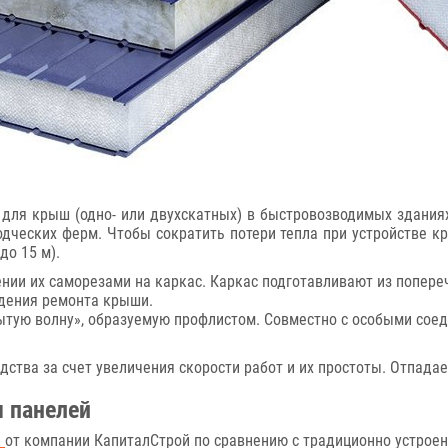
для крыш (одно- или двухскатных) в быстровозводимых здания
дческих ферм. Чтобы сократить потери тепла при устройстве 
до 15 м).
нии их саморезами на каркас. Каркас подготавливают из попер
едения ремонта крыши.
крытую волну», образуемую профлистом. Совместно с особыми со
дства за счет увеличения скорости работ и их простоты. Отпада
 панелей
u
от компании КапиталСтрой по сравнению с традиционно устро