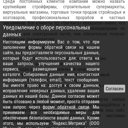
Среди постоянных клиентов компании можно назвать
крупнейшие стройфирмы, строительные супермаркеты,
виртуальные магазины, торговые точки продаж стройсырья и
хозтоваров, профессиональных прорабов и частных
заказчиков. Все клиенты ТД «Три Кита» прекрасно знают, что
Уведомление о сборе персональных
посетив наш сайт либо связавшись с менеджерами по
данных
телефону или электронной почте, они обязательно получат
следующие преимущества:
Настоящим информируем Вас о том, что при
заполнении формы обратной связи на нашем
обширный ассортиментный ряд продукции;
сайте, вы предоставляете персональные данные,
не очень высокая стоимость продукции, в
которые будут использоваться для: ответа на
сопоставлении с ценами аналогичных торгово-
ваши запросы, улучшения качества нашего
строительных компаний;
сервиса, размещения в нашем
скорая доставка строительной продукции;
каталоге. Собираемые данные: имя, контактная
наличие возможности приобрести необходимый
информация (телефон, email), текст сообщения.
товар как оптом, так и в розницу;
Вы имеете право на: доступ к своим данным,
уважительное и добросовестное отношение к
исправление неверных данных, удаление ваших
каждому заказчику.
данных из нашей базы. Данное согласие может
Таким образом, при необходимости приобрести любые
быть отозвано в любой момент, просто отправив
строительные материалы или инструменты обращайтесь в
нам запрос через
форму обратной связи
. Мы
интернет-магазин «Три Кита». Единожды посетив наш сайт,
принимаем все необходимые меры для
вам больше не придется искать другие магазины
обеспечения безопасности ваших данных. Кроме
строительной продукции.
этого, мы используем "Яндекс.Метрика" (ООО