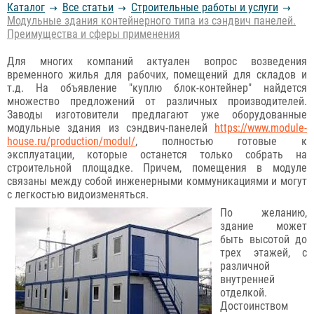
Каталог
Все статьи
Строительные работы и услуги
Модульные здания контейнерного типа из сэндвич панелей.
Преимущества и сферы применения
Для многих компаний актуален вопрос возведения
временного жилья для рабочих, помещений для складов и
т.д. На объявление "куплю блок-контейнер" найдется
множество предложений от различных производителей.
Заводы изготовители предлагают уже оборудованные
модульные здания из сэндвич-панелей
https://www.module-
house.ru/production/modul/
, полностью готовые к
эксплуатации, которые останется только собрать на
строительной площадке. Причем, помещения в модуле
связаны между собой инженерными коммуникациями и могут
с легкостью видоизменяться.
По желанию,
здание может
быть высотой до
трех этажей, с
различной
внутренней
отделкой.
Достоинством