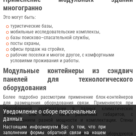
многогранно
Это могут быть:
туристические базы,
мобильные исследовательские комплексы,
базы поисково–спасательной службы,
посты охраны,
офисы продаж на стройке,
рабочие поселки и многое другое, с комфортными
условиями проживания и работы.
Модульные контейнеры из сэндвич
панелей для технологического
оборудования
Более подробно рассмотрим применение блок-контейнеров
для размещения оборудования связи. Применяются при
обособленной эксплуатации в разных климатических
Уведомление о сборе персональных
условиях. Они могут быть различных габаритов, с
данных
оборудованием разной мощности и комплектации. Стены
обшиваются сэндвич-панелями.
Настоящим информируем Вас о том, что при
заполнении формы обратной связи на нашем
В обязательном порядке, помещения оборудуются