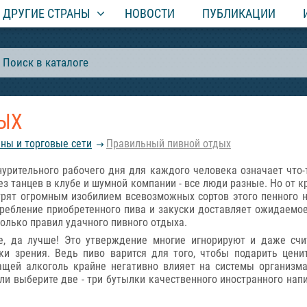
ДРУГИЕ СТРАНЫ
НОВОСТИ
ПУБЛИКАЦИИ
ЫХ
ны и торговые сети
Правильный пивной отдых
урительного рабочего дня для каждого человека означает что-т
без танцев в клубе и шумной компании - все люди разные. Но от 
трят огромным изобилием всевозможных сортов этого пенного 
требление приобретенного пива и закуски доставляет ожидаемое
колько правил удачного пивного отдыха.
ше, да лучше! Это утверждение многие игнорируют и даже сч
и зрения. Ведь пиво варится для того, чтобы подарить цени
ащей алкоголь крайне негативно влияет на системы организма
ли выберите две - три бутылки качественного иностранного напи