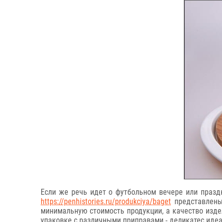
Если же речь идет о футбольном вечере или праздн
https://penhistories.ru/produkciya/baget
представлены 
минимальную стоимость продукции, а качество изде
упаковке с различными приправами - деликатес идеа