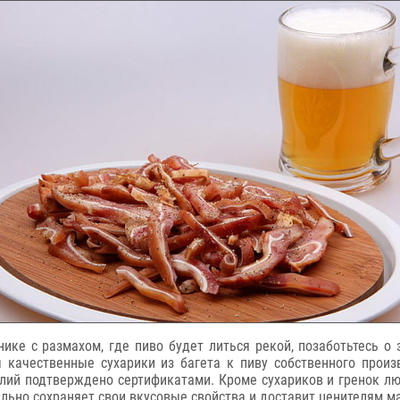
ике с размахом, где пиво будет литься рекой, позаботьтесь о
качественные сухарики из багета к пиву собственного произ
лий подтверждено сертификатами. Кроме сухариков и гренок л
льно сохраняет свои вкусовые свойства и доставит ценителям м