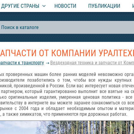
ДРУГИЕ СТРАНЫ
НОВОСТИ
ПУБЛИКАЦИИ
ЗАПЧАСТИ ОТ КОМПАНИИ УРАЛТЕ
запчасти к транспорту
Вездеходная техника и запчасти от Ком
ых проверенных машин более ранних моделей невозможно орга
роизводители позаботились о том, чтобы все нужды крупных
кой, произведенной в России. Если вас интересует новая отечест
артнером, который гарантированно выполнит все взятые на себ
ько оригинальные изделия, умеренная ценовая политика - все
ительству в интернете вы можете заранее ознакомиться со все
а рынке с 2004 года и обладает необходимым опытом и матери
й, а также химикатов, что применяются при дорожных работах.