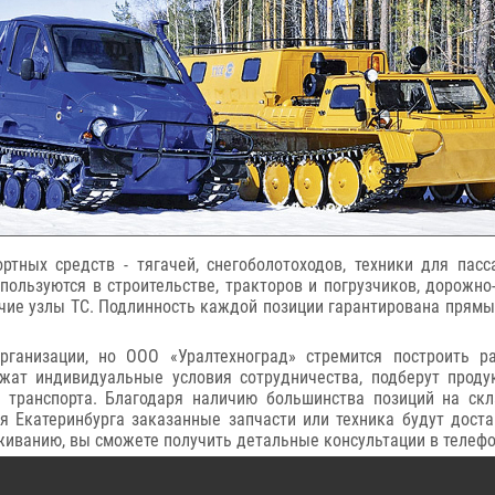
ртных средств - тягачей, снегоболотоходов, техники для пас
пользуются в строительстве, тракторов и погрузчиков, дорожн
рочие узлы ТС. Подлинность каждой позиции гарантирована прям
рганизации, но ООО «Уралтехноград» стремится построить р
жат индивидуальные условия сотрудничества, подберут продук
и транспорта. Благодаря наличию большинства позиций на скл
 Екатеринбурга заказанные запчасти или техника будут доста
уживанию, вы сможете получить детальные консультации в телеф